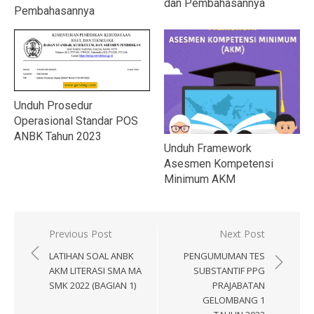
dan Pembahasannya
Pembahasannya
Unduh Prosedur
Operasional Standar POS
ANBK Tahun 2023
Unduh Framework
Asesmen Kompetensi
Minimum AKM
Navigasi
Previous Post
Next Post
pos
LATIHAN SOAL ANBK
PENGUMUMAN TES
AKM LITERASI SMA MA
SUBSTANTIF PPG
SMK 2022 (BAGIAN 1)
PRAJABATAN
GELOMBANG 1