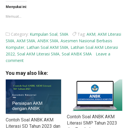
Facebook(Membuka
X(Membuka
di
di
Menyukai ini:
jendela
jendela
yang
yang
Memuat...
baru)
baru)
Category:
Kumpulan Soal
,
SMA
Tag:
AKM
,
AKM Literasi
SMA
,
AKM SMA
,
ANBK SMA
,
Asesmen Nasional Berbasis
Komputer
,
Lathan Soal AKM SMA
,
Latihan Soal AKM Literasi
2022
,
Soal AKM Literasi SMA
,
Soal ANBK SMA
Leave a
comment
You may also like:
Contoh Soal ANBK AKM
Contoh Soal ANBK AKM
Literasi SMP Tahun 2023
Literasi SD Tahun 2023 dan