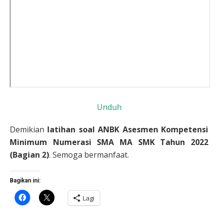
Unduh
Demikian
latihan soal ANBK Asesmen Kompetensi
Minimum Numerasi SMA MA SMK Tahun 2022
(Bagian 2)
. Semoga bermanfaat.
Bagikan ini:
Klik
Klik
Lagi
untuk
untuk
membagikan
berbagi
di
di