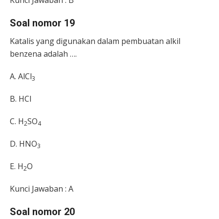
Kunci Jawaban : B
Soal nomor 19
Katalis yang digunakan dalam pembuatan alkil
benzena adalah ….
A. AlCl
3
B. HCl
C. H
SO
2
4
D. HNO
3
E. H
O
2
Kunci Jawaban : A
Soal nomor 20