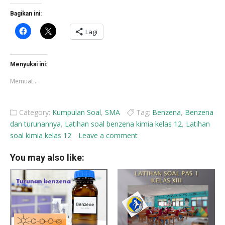
Bagikan ini:
Klik
Klik
Lagi
untuk
untuk
membagikan
berbagi
di
di
Facebook(Membuka
X(Membuka
di
di
Menyukai ini:
jendela
jendela
yang
yang
Memuat...
baru)
baru)
Category:
Kumpulan Soal
,
SMA
Tag:
Benzena
,
Benzena
dan turunannya
,
Latihan soal benzena kimia kelas 12
,
Latihan
soal kimia kelas 12
Leave a comment
You may also like: