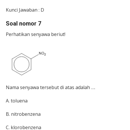
Kunci Jawaban : D
Soal nomor 7
Perhatikan senyawa beriut!
Nama senyawa tersebut di atas adalah ….
A. toluena
B.
n
itrobenzena
C.
k
lorobenzena