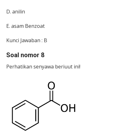
D.
a
nilin
E.
a
sam Benzoat
Kunci Jawaban : B
Soal nomor 8
Perhatikan senyawa beriuut ini!