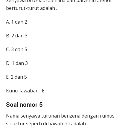
Senyawa orto-kloroanilina dan para-nitrofenol
berturut-turut adalah ….
A. 1 dan 2
B. 2 dan 3
C. 3 dan 5
D. 1 dan 3
E. 2 dan 5
Kunci Jawaban : E
Soal nomor 5
Nama senyawa turunan benzena dengan rumus
struktur seperti di bawah ini adalah ….