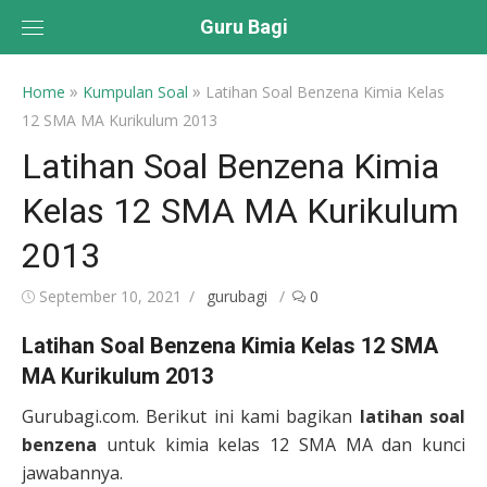
Skip
Guru Bagi
to
content
»
»
Home
Kumpulan Soal
Latihan Soal Benzena Kimia Kelas
12 SMA MA Kurikulum 2013
Latihan Soal Benzena Kimia
Kelas 12 SMA MA Kurikulum
2013
Posted
Author
September 10, 2021
gurubagi
0
on
Latihan Soal Benzena Kimia Kelas 12 SMA
MA Kurikulum 2013
Gurubagi.com. Berikut ini kami bagikan
latihan soal
benzena
untuk kimia kelas 12 SMA MA dan kunci
jawabannya.