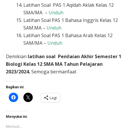
Latihan Soal PAS 1 Aqidah Aklak Kelas 12
SMA/MA –
Unduh
Latihan Soal PAS 1 Bahasa Inggris Kelas 12
SAM.MA –
Unduh
Latihan Soal PAS 1 Bahasa Arab Kelas 12
SAM/MA –
Unduh
Demikian
latihan soal Penilaian Akhir Semester 1
Biologi Kelas 12 SMA MA Tahun Pelajaran
2023/2024.
Semoga bermanfaat
Bagikan ini:
Klik
Klik
Lagi
untuk
untuk
membagikan
berbagi
di
di
Facebook(Membuka
X(Membuka
di
di
Menyukai ini:
jendela
jendela
yang
yang
Memuat...
baru)
baru)