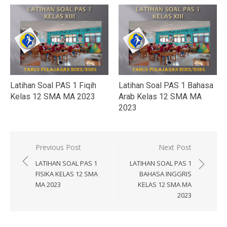
Latihan Soal PAS 1 Fiqih
Latihan Soal PAS 1 Bahasa
Kelas 12 SMA MA 2023
Arab Kelas 12 SMA MA
2023
Navigasi
Previous Post
Next Post
pos
LATIHAN SOAL PAS 1
LATIHAN SOAL PAS 1
FISIKA KELAS 12 SMA
BAHASA INGGRIS
MA 2023
KELAS 12 SMA MA
2023