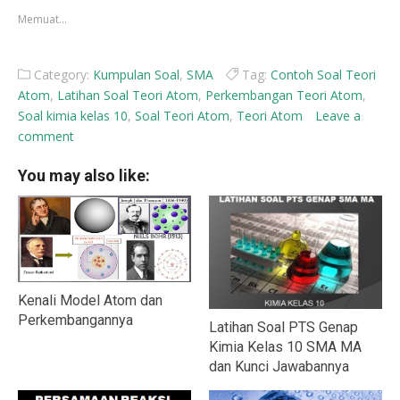
yang
yang
Memuat...
baru)
baru)
Category:
Kumpulan Soal
,
SMA
Tag:
Contoh Soal Teori
Atom
,
Latihan Soal Teori Atom
,
Perkembangan Teori Atom
,
Soal kimia kelas 10
,
Soal Teori Atom
,
Teori Atom
Leave a
comment
You may also like:
Kenali Model Atom dan
Perkembangannya
Latihan Soal PTS Genap
Kimia Kelas 10 SMA MA
dan Kunci Jawabannya