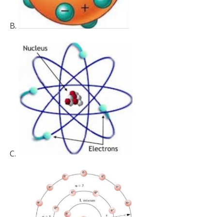
B.
C.