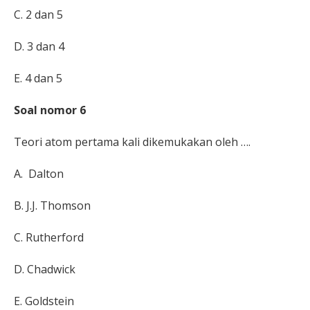
C. 2 dan 5
D.
3 dan 4
E.
4 dan 5
Soal nomor 6
Teori atom pertama kali dikemukakan oleh ….
A.
Dalton
B.
J.J. Thomson
C.
Rutherford
D.
Chadwick
E. Goldstein