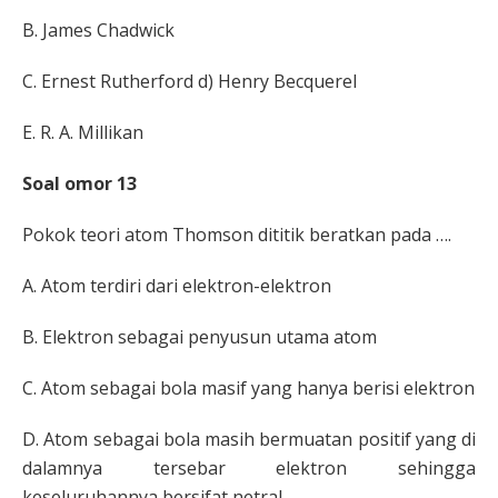
B.
James Chadwick
C.
Ernest Rutherford
d)
Henry Becquerel
E.
R. A. Millikan
Soal omor 13
Pokok teori atom Thomson dititik beratkan pada ….
A.
Atom terdiri dari elektron-elektron
B.
Elektron sebagai penyusun utama atom
C.
Atom sebagai bola masif yang hanya berisi
elektron
D.
Atom sebagai bola masih bermuatan positif
yang di
dalamnya tersebar elektron
sehingga
keseluruhannya bersifat netral