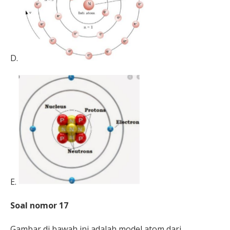
D.
E.
Soal nomor 17
Gambar di bawah ini adalah model atom dari ….