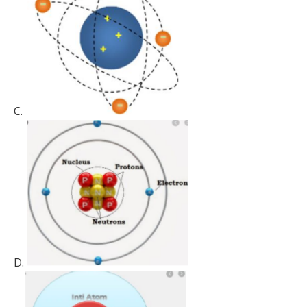
C.
D.