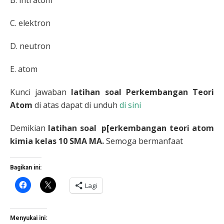
B.
inti atom
C.
elektron
D.
neutron
E.
atom
Kunci jawaban
latihan soal Perkembangan Teori
Atom
di atas dapat di unduh
di sini
Demikian
latihan soal p[erkembangan teori atom
kimia kelas 10 SMA MA.
Semoga bermanfaat
Bagikan ini:
Klik
Klik
Lagi
untuk
untuk
membagikan
berbagi
di
di
Facebook(Membuka
X(Membuka
di
di
Menyukai ini:
jendela
jendela