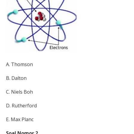
A. Thomson
B.
Dalton
C.
Niels Boh
D.
Rutherford
E.
Max Planc
Soal Nomor 2