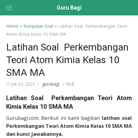
Skip
Guru Bagi
to
content
»
»
Home
Kumpulan Soal
Latihan Soal Perkembangan Teori
Atom Kimia Kelas 10 SMA MA
Latihan Soal Perkembangan
Teori Atom Kimia Kelas 10
SMA MA
Posted
Author
Juli 23, 2021
gurubagi
0
on
Latihan Soal Perkembangan Teori Atom
Kimia Kelas 10 SMA MA
Gurubagi.com. Berikut ini kami bagikan
latihan soal
Perkembangan Teori Atom Kimia Kelas 10 SMA MA
dan kunci jawabannya.