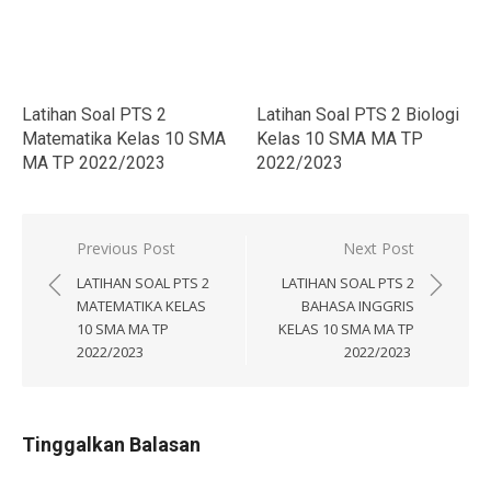
Latihan Soal PTS 2
Latihan Soal PTS 2 Biologi
Matematika Kelas 10 SMA
Kelas 10 SMA MA TP
MA TP 2022/2023
2022/2023
Navigasi
Previous Post
Next Post
pos
LATIHAN SOAL PTS 2
LATIHAN SOAL PTS 2
MATEMATIKA KELAS
BAHASA INGGRIS
10 SMA MA TP
KELAS 10 SMA MA TP
2022/2023
2022/2023
Tinggalkan Balasan