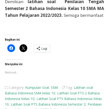
Demikian
latihan soal Penilaian Tengah
Semester 2 Bahasa Indonesia Kelas 10 SMA MA
Tahun Pelajaran 2022/2023.
Semoga bermanfaat
Bagikan ini:
Klik
Klik
Lagi
untuk
untuk
membagikan
berbagi
di
di
Facebook(Membuka
X(Membuka
di
di
Menyukai ini:
jendela
jendela
yang
yang
Memuat...
baru)
baru)
Category:
Kumpulan Soal
,
SMA
Tag:
Latihan soal
Bahasa Indonesia SMA kelas 10
,
Latihan Soal PTS 2 Bahasa
Indonesia Kelas 10
,
Latihan Soal PTS Bahasa Indonesia Kelas
10
,
Latihan Soal PTS Bahasa Indonesia Semester 2
,
Penilaian