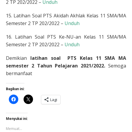
2 TP 202/2022 –
Unduh
15. Latihan Soal PTS Akidah Akhlak Kelas 11 SMA/MA
Semester 2 TP 202/2022 –
Unduh
16. Latihan Soal PTS Ke-NU-an Kelas 11 SMA/MA
Semester 2 TP 202/2022 –
Unduh
Demikian
latihan soal PTS
Kelas 11
SMA MA
semester 2 Tahun Pelajaran 2021/2022.
Semoga
bermanfaat
Bagikan ini:
Klik
Klik
Lagi
untuk
untuk
membagikan
berbagi
di
di
Facebook(Membuka
X(Membuka
di
di
Menyukai ini:
jendela
jendela
yang
yang
Memuat...
baru)
baru)