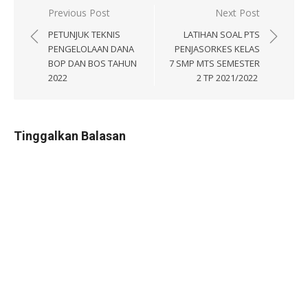
Navigasi
Previous Post
Next Post
pos
PETUNJUK TEKNIS
LATIHAN SOAL PTS
PENGELOLAAN DANA
PENJASORKES KELAS
BOP DAN BOS TAHUN
7 SMP MTS SEMESTER
2022
2 TP 2021/2022
Tinggalkan Balasan