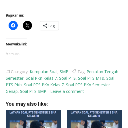
Bagikan ini:
Klik
Klik
Lagi
untuk
untuk
membagikan
berbagi
di
di
Facebook(Membuka
X(Membuka
di
di
Menyukai ini:
jendela
jendela
yang
yang
Memuat...
baru)
baru)
Category:
Kumpulan Soal
,
SMP
Tag:
Penialian Tengah
Semester
,
Soal PKn Kelas 7
,
Soal PTS
,
Soal PTS MTs
,
Soal
PTS PKn
,
Soal PTS PKn Kelas 7
,
Soal PTS PKn Semester
Genap
,
Soal PTS SMP
Leave a comment
You may also like: