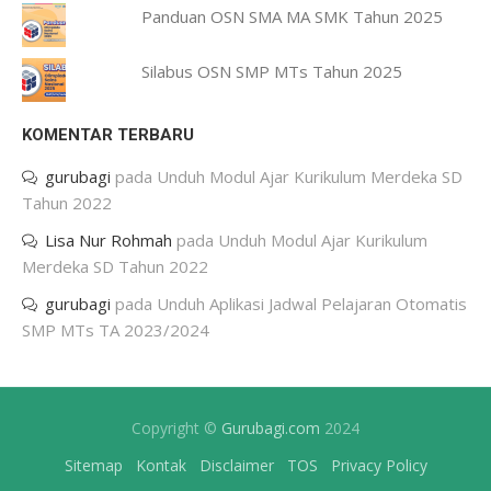
Panduan OSN SMA MA SMK Tahun 2025
Silabus OSN SMP MTs Tahun 2025
KOMENTAR TERBARU
gurubagi
pada
Unduh Modul Ajar Kurikulum Merdeka SD
Tahun 2022
Lisa Nur Rohmah
pada
Unduh Modul Ajar Kurikulum
Merdeka SD Tahun 2022
gurubagi
pada
Unduh Aplikasi Jadwal Pelajaran Otomatis
SMP MTs TA 2023/2024
Copyright ©
Gurubagi.com
2024
Sitemap
Kontak
Disclaimer
TOS
Privacy Policy