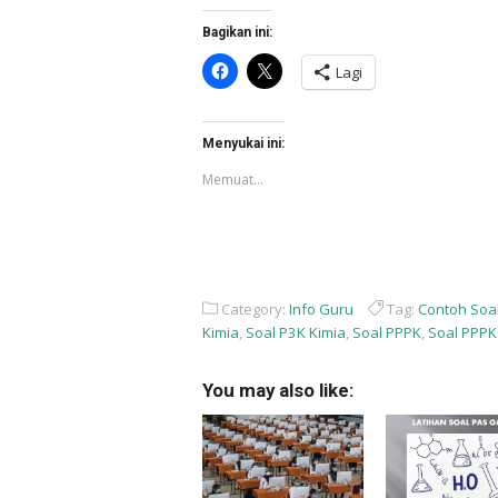
Bagikan ini:
Klik
Klik
Lagi
untuk
untuk
membagikan
berbagi
di
di
Facebook(Membuka
X(Membuka
di
di
Menyukai ini:
jendela
jendela
yang
yang
Memuat...
baru)
baru)
Category:
Info Guru
Tag:
Contoh Soal
Kimia
,
Soal P3K Kimia
,
Soal PPPK
,
Soal PPPK
You may also like: