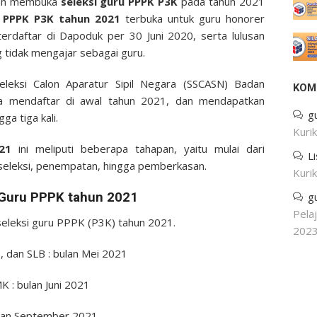
kan membuka
seleksi guru PPPK P3K
pada tahun 2021
 PPPK P3K tahun 2021
terbuka untuk guru honorer
erdaftar di Dapoduk per 30 Juni 2020, serta lulusan
 tidak mengajar sebagai guru.
leksi Calon Aparatur Sipil Negara (SSCASN) Badan
KOM
a mendaftar di awal tahun 2021, dan mendapatkan
g
ga tiga kali.
Kuri
021
ini meliputi beberapa tahapan, yaitu mulai dari
L
 seleksi, penempatan, hingga pemberkasan.
Kuri
i Guru PPPK tahun 2021
g
Pela
n seleksi guru PPPK (P3K) tahun 2021.
202
P, dan SLB : bulan Mei 2021
K : bulan Juni 2021
bulan September 2021