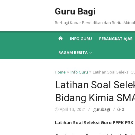
Skip
Guru Bagi
to
content
Berbagi Kabar Pendidikan dan Berita Aktual
INFO GURU
PERANGKAT AJAR
RAGAM BERITA
»
»
Home
Info Guru
Latihan Soal Seleksi 
Latihan Soal Sel
Bidang Kimia SM
Posted
Author
April 13, 2021
gurubagi
0
on
Latihan Soal Seleksi Guru PPPK P3