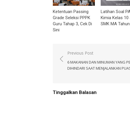
Ketentuan Passing
Latihan Soal P
Grade Seleksi PPPK
Kimia Kelas 1
Guru Tahap 3, Cek Di
SMK MA Tahun
Sini
Navigasi
Previous Post
pos
6 MAKANAN DAN MINUMAN YANG P
DIHINDARI SAAT MENJALANKAN PUA
Tinggalkan Balasan