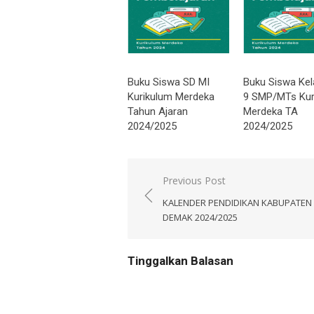
Buku Siswa SD MI
Buku Siswa Kel
Kurikulum Merdeka
9 SMP/MTs Kur
Tahun Ajaran
Merdeka TA
2024/2025
2024/2025
Navigasi
Previous Post
pos
KALENDER PENDIDIKAN KABUPATEN
DEMAK 2024/2025
Tinggalkan Balasan