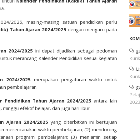
k unduh
Kalender Pendidikan (Kaldik) Tahun Ajaran
ia.
024/2025, masing-masing satuan pendidikan perlu
ldik) Tahun Ajaran 2024/2025
dengan mengacu pada
KOM
aran 2024/2025
ini dapat dijadikan sebagai pedoman
g
si untuk merancang Kalender Pendidikan sesuai kegiatan
Kuri
L
Kuri
an 2024/2025
merupakan pengaturan waktu untuk
hun pembelajaran.
g
Pela
r Pendidikan Tahun Ajaran 2024/2025
antara lain
202
inggu efektif belajar, dan juga hari libur.
un Ajaran 2024/2025
yang diterbitkan ini bertujuan
kan merencanakan waktu pembelajaran; (2) mendorong
canaan program pembelajaran; (3) menjamin setiap