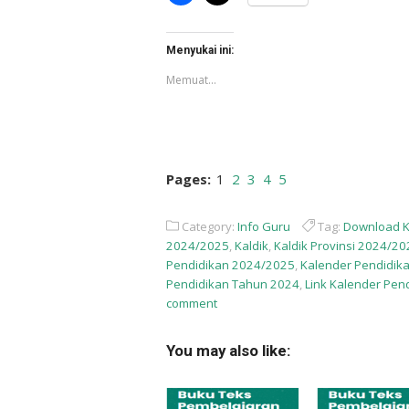
untuk
untuk
membagikan
berbagi
di
di
Facebook(Membuka
X(Membuka
di
di
Menyukai ini:
jendela
jendela
yang
yang
Memuat...
baru)
baru)
Pages:
1
2
3
4
5
Category:
Info Guru
Tag:
Download K
2024/2025
,
Kaldik
,
Kaldik Provinsi 2024/2
Pendidikan 2024/2025
,
Kalender Pendidik
Pendidikan Tahun 2024
,
Link Kalender Pen
comment
You may also like: