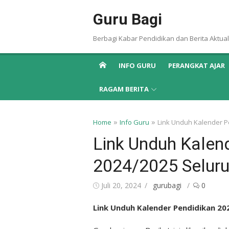
Skip
Guru Bagi
to
content
Berbagi Kabar Pendidikan dan Berita Aktual
INFO GURU
PERANGKAT AJAR
RAGAM BERITA
»
»
Home
Info Guru
Link Unduh Kalender P
Link Unduh Kalen
2024/2025 Seluru
Posted
Author
Juli 20, 2024
gurubagi
0
on
Link Unduh Kalender Pendidikan 202