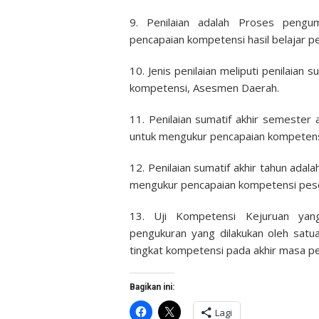
9. Penilaian adalah Proses pengu
pencapaian kompetensi hasil belajar pe
10. Jenis penilaian meliputi penilaian s
kompetensi, Asesmen Daerah.
11. Penilaian sumatif akhir semester 
untuk mengukur pencapaian kompetensi 
12. Penilaian sumatif akhir tahun adala
mengukur pencapaian kompetensi pesert
13. Uji Kompetensi Kejuruan yang
pengukuran yang dilakukan oleh satu
tingkat kompetensi pada akhir masa p
Bagikan ini:
Klik
Klik
Lagi