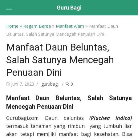
Skip
Guru Bagi
to
content
»
»
»
Home
Ragam Berita
Manfaat Alam
Manfaat Daun
Beluntas, Salah Satunya Mencegah Penuaan Dini
Manfaat Daun Beluntas,
Salah Satunya Mencegah
Penuaan Dini
Posted
Author
Juni 7, 2023
gurubagi
0
on
Manfaat Daun Beluntas, Salah Satunya
Mencegah Penuaan Dini
Gurubagi.com. Daun beluntas
(Pluchea indica)
termasuk tanaman yang rimbun yang tumbuh liar
akan tetapi memiliki manfaat bagi kesehatan. Bisa