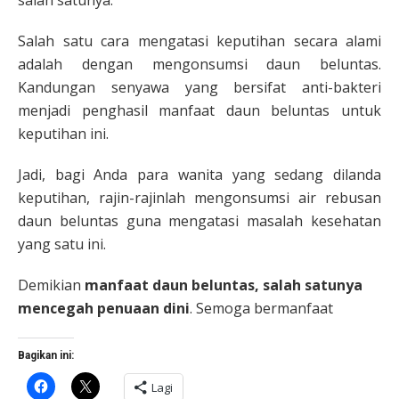
salah satunya.
Salah satu cara mengatasi keputihan secara alami
adalah dengan mengonsumsi daun beluntas.
Kandungan senyawa yang bersifat anti-bakteri
menjadi penghasil manfaat daun beluntas untuk
keputihan ini.
Jadi, bagi Anda para wanita yang sedang dilanda
keputihan, rajin-rajinlah mengonsumsi air rebusan
daun beluntas guna mengatasi masalah kesehatan
yang satu ini.
Demikian
manfaat daun beluntas, salah satunya
mencegah penuaan dini
. Semoga bermanfaat
Bagikan ini:
Klik
Klik
Lagi
untuk
untuk