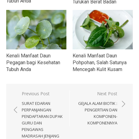
Tubuh Anda
Turukan Berat Badan
Kenali Manfaat Daun
Kenali Manfaat Daun
Pohpohan, Salah Satunya
Pegagan bagi Kesehatan
Mencegah Kulit Kusam
Tubuh Anda
Navigasi
Previous Post
Next Post
pos
SURAT EDARAN
GEJALA ALAM BIOTIK :
PERPANJANGAN
PENGERTIAN DAN
PENDAFTARAN DUPAK
KOMPONEN-
GURU DAN
KOMPONENNYA
PENGAWAS
MADRASAH JENJANG