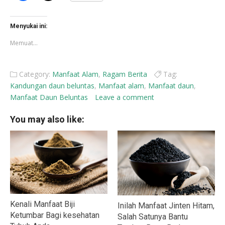
membagikan
berbagi
di
di
Facebook(Membuka
X(Membuka
di
di
Menyukai ini:
jendela
jendela
yang
yang
Memuat...
baru)
baru)
Category:
Manfaat Alam
,
Ragam Berita
Tag:
Kandungan daun beluntas
,
Manfaat alam
,
Manfaat daun
,
Manfaat Daun Beluntas
Leave a comment
You may also like:
Kenali Manfaat Biji
Inilah Manfaat Jinten Hitam,
Ketumbar Bagi kesehatan
Salah Satunya Bantu