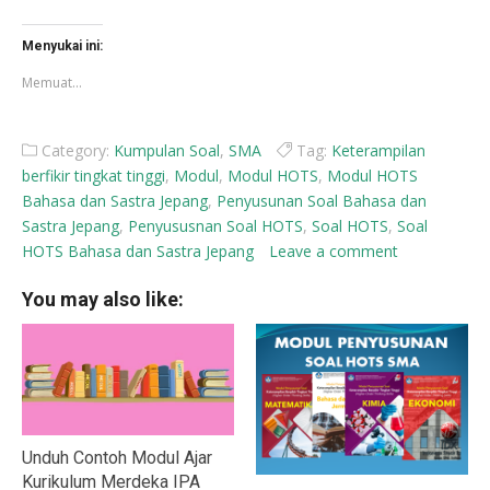
di
di
Facebook(Membuka
X(Membuka
di
di
Menyukai ini:
jendela
jendela
yang
yang
Memuat...
baru)
baru)
Category:
Kumpulan Soal
,
SMA
Tag:
Keterampilan
berfikir tingkat tinggi
,
Modul
,
Modul HOTS
,
Modul HOTS
Bahasa dan Sastra Jepang
,
Penyusunan Soal Bahasa dan
Sastra Jepang
,
Penyususnan Soal HOTS
,
Soal HOTS
,
Soal
HOTS Bahasa dan Sastra Jepang
Leave a comment
You may also like:
Unduh Contoh Modul Ajar
Kurikulum Merdeka IPA