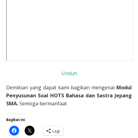
Unduh
Demikian yang dapat kami bagikan mengenai
Modul
Penyusunan Soal HOTS Bahasa dan Sastra Jepang
SMA.
Semoga bermanfaat
Bagikan ini:
Klik
Klik
Lagi
untuk
untuk
membagikan
berbagi