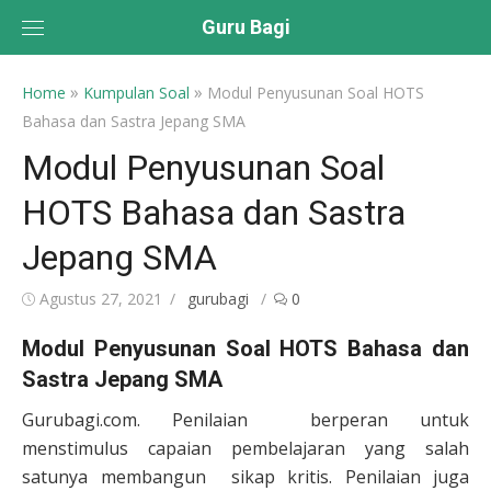
Skip
Guru Bagi
to
content
»
»
Home
Kumpulan Soal
Modul Penyusunan Soal HOTS
Bahasa dan Sastra Jepang SMA
Modul Penyusunan Soal
HOTS Bahasa dan Sastra
Jepang SMA
Posted
Author
Agustus 27, 2021
gurubagi
0
on
Modul Penyusunan Soal HOTS Bahasa dan
Sastra Jepang SMA
Gurubagi.com. Penilaian berperan untuk
menstimulus capaian pembelajaran yang salah
satunya membangun sikap kritis. Penilaian juga