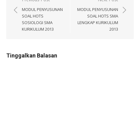
Navigasi
pos
MODUL PENYUSUNAN
MODUL PENYUSUNAN
SOAL HOTS
SOAL HOTS SMA
SOSIOLOGI SMA
LENGKAP KURIKULUM
KURIKULUM 2013
2013
Tinggalkan Balasan