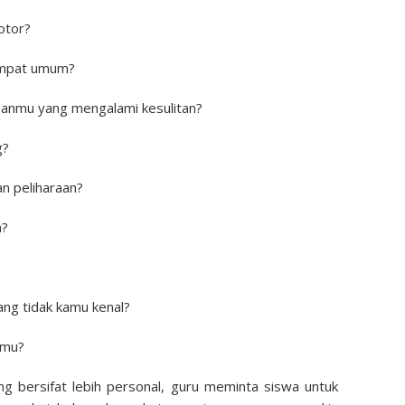
otor?
empat umum?
anmu yang mengalami kesulitan?
g?
n peliharaan?
n?
ang tidak kamu kenal?
umu?
g bersifat lebih personal, guru meminta siswa untuk