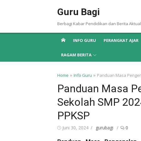
Skip
Guru Bagi
to
content
Berbagi Kabar Pendidikan dan Berita Aktual
INFO GURU
PERANGKAT AJAR
RAGAM BERITA
»
»
Home
Info Guru
Panduan Masa Pengena
Panduan Masa Pe
Sekolah SMP 2024
PPKSP
Posted
Author
Juni 30, 2024
gurubagi
0
on