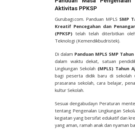
Panduan
Masa Pengenalan 
Aktivitas PPKSP
Gurubagi.com. Panduan MPLS
SMP Ta
Kreatif Pencegahan dan Penangan
(PPKSP)
telah telah diterbitkan o
Teknologi (Kemendikbudristek).
Di dalam
Panduan MPLS SMP Tahun 
dalam waktu dekat, satuan pendid
Lingkungan Sekolah
(MPLS) Tahun Aj
bagi peserta didik baru di sekolah
prasarana sekolah, cara belajar, pe
kultur Sekolah.
Sesuai dengabudayn Peraturan mente
tentang Pengenalan Lingkungan Sekol
kegiatan yang bersifat edukatif dan k
yang aman, ramah anak dan nyaman bag