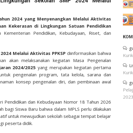
Lingkungan Sekolah
SMP 2024 Melalui
hun 2024 yang Menyenangkan Melalui Aktivitas
an Kekerasan di Lingkungan Satuan Pendidikan
leh Kementerian Pendidikan, Kebudayaan, Riset, dan
KOM
g
2024 Melalui Aktivitas PPKSP
diinformasikan bahwa
Kuri
ikan akan melaksanakan kegiatan Masa Pengenalan
L
aran 2024/2025
yang merupakan kegiatan pertama
Kuri
 untuk pengenalan program, tata kelola, sarana dan
nanaman konsep pengenalan diri, dan pembinaan awal
g
Pela
202
ri Pendidikan dan Kebudayaan Nomor 18 Tahun 2026
ah bagi Siswa Baru bahwa dalam MPLS perlu dilakukan
reatif untuk mewujudkan sekolah sebagai tempat belajar
i peserta didik.