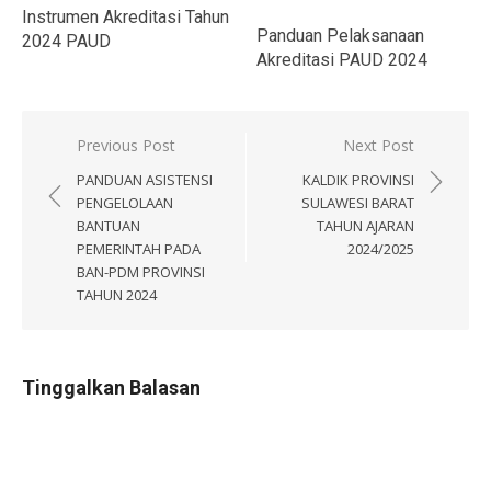
Instrumen Akreditasi Tahun
Panduan Pelaksanaan
2024 PAUD
Akreditasi PAUD 2024
Navigasi
Previous Post
Next Post
pos
PANDUAN ASISTENSI
KALDIK PROVINSI
PENGELOLAAN
SULAWESI BARAT
BANTUAN
TAHUN AJARAN
PEMERINTAH PADA
2024/2025
BAN-PDM PROVINSI
TAHUN 2024
Tinggalkan Balasan