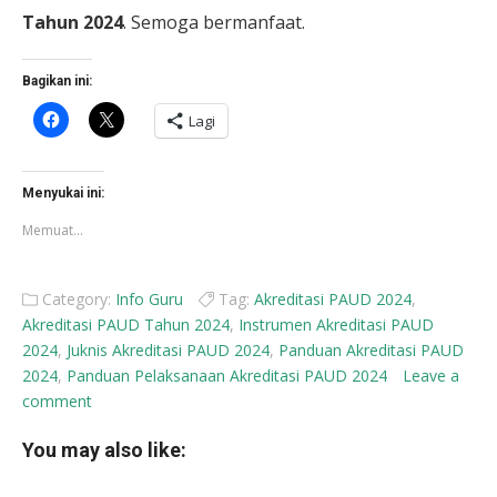
Tahun 2024
. Semoga bermanfaat.
Bagikan ini:
Klik
Klik
Lagi
untuk
untuk
membagikan
berbagi
di
di
Facebook(Membuka
X(Membuka
di
di
Menyukai ini:
jendela
jendela
yang
yang
Memuat...
baru)
baru)
Category:
Info Guru
Tag:
Akreditasi PAUD 2024
,
Akreditasi PAUD Tahun 2024
,
Instrumen Akreditasi PAUD
2024
,
Juknis Akreditasi PAUD 2024
,
Panduan Akreditasi PAUD
2024
,
Panduan Pelaksanaan Akreditasi PAUD 2024
Leave a
comment
You may also like: