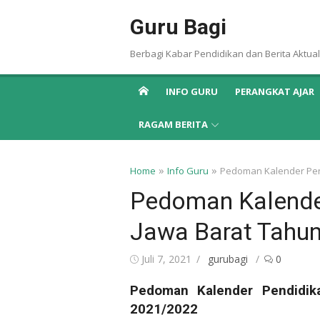
Skip
Guru Bagi
to
content
Berbagi Kabar Pendidikan dan Berita Aktual
INFO GURU
PERANGKAT AJAR
RAGAM BERITA
»
»
Home
Info Guru
Pedoman Kalender Pend
Pedoman Kalender
Jawa Barat Tahun
Posted
Author
Juli 7, 2021
gurubagi
0
on
Pedoman Kalender Pendidika
2021/2022