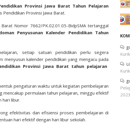
ndidikan Provinsi Jawa Barat Tahun Pelajaran
as Pendidikan Provinsi Jawa Barat.
wa Barat Nomor 7662/PK.02.01.05-BidpSMA tertanggal
oman Penyusunan Kalender Pendidikan Tahun
KOM
g
elajaran, setiap satuan pendidikan perlu segera
Kuri
m menyusun kalender pendidikan yang mengacu pada
L
ndidikan Provinsi Jawa Barat tahun pelajaran
Kuri
g
 bentuk pengaturan waktu untuk kegiatan pembelajaran
Pela
ng mencakup permulaan tahun pelajaran, minggu efektif
202
hari libur.
rong efektivitas dan efisiensi proses pembelajaran di
tuan hari efektif dengan hari libur sekolah.