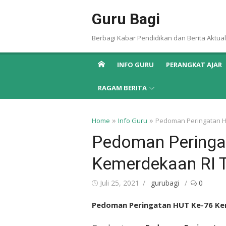
Skip
Guru Bagi
to
content
Berbagi Kabar Pendidikan dan Berita Aktual
INFO GURU
PERANGKAT AJAR
RAGAM BERITA
»
»
Home
Info Guru
Pedoman Peringatan H
Pedoman Peringa
Kemerdekaan RI 
Posted
Author
Juli 25, 2021
gurubagi
0
on
Pedoman Peringatan HUT Ke-76 Ke