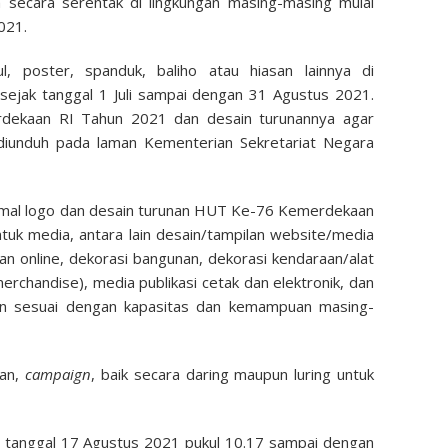
 secara serentak di lingkungan masing-masing mulai
021.
, poster, spanduk, baliho atau hiasan lainnya di
k sejak tanggal 1 Juli sampai dengan 31 Agustus 2021.
ekaan RI Tahun 2021 dan desain turunannya agar
iunduh pada laman Kementerian Sekretariat Negara
imal logo dan desain turunan HUT Ke-76 Kemerdekaan
uk media, antara lain desain/tampilan website/media
dan online, dekorasi bangunan, dekorasi kendaraan/alat
erchandise), media publikasi cetak dan elektronik, dan
ukan sesuai dengan kapasitas dan kemampuan masing-
tan,
campaign
, baik secara daring maupun luring untuk
 tanggal 17 Agustus 2021 pukul 10.17 sampai dengan