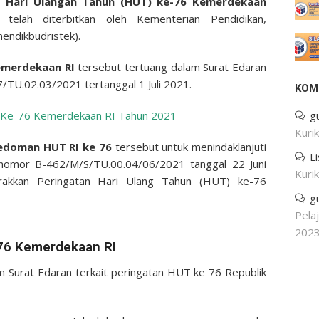
 Hari Ulangan Tahun (HUT) ke-76 Kemerdekaan
21
telah diterbitkan oleh Kementerian Pendidikan,
endikbudristek).
emerdekaan RI
tersebut tertuang dalam Surat Edaran
TU.02.03/2021 tertanggal 1 Juli 2021.
KOM
Ke-76 Kemerdekaan RI Tahun 2021
g
Kuri
edoman HUT RI ke 76
tersebut untuk menindaklanjuti
L
 nomor B-462/M/S/TU.00.04/06/2021 tanggal 22 Juni
Kuri
rakkan Peringatan Hari Ulang Tahun (HUT) ke-76
g
Pela
202
76 Kemerdekaan RI
 Surat Edaran terkait peringatan HUT ke 76 Republik