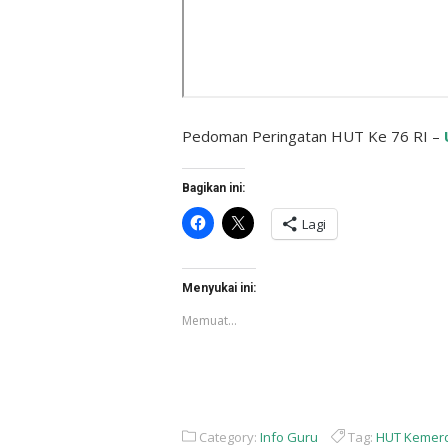
Pedoman Peringatan HUT Ke 76 RI –
Bagikan ini:
Klik
Klik
Lagi
untuk
untuk
membagikan
berbagi
di
di
Facebook(Membuka
X(Membuka
di
di
Menyukai ini:
jendela
jendela
yang
yang
Memuat...
baru)
baru)
Category:
Info Guru
Tag:
HUT Kemerd