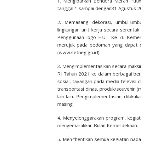
1. Mengibarkan Bendera Merah Putih
tanggal 1 sampai dengan31 Agustus 2
2. Memasang dekorasi, umbul-umbul
lingkungan unit kerja secara serenta
Penggunaan logo HUT Ke-76 Kemerd
merujuk pada pedoman yang dapat d
(www.setneg.go.id).
3. Mengimplementasikan secara maks
RI Tahun 2021 ke dalam berbagai bent
sosial, tayangan pada media televisi 
transportasi dinas, produk/souvenir (m
lain-lain. Pengimplementasian dilak
masing.
4. Menyelenggarakan program, kegia
menyemarakkan Bulan Kemerdekaan.
5. Menghentikan semua kegiatan pada