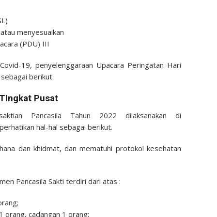
SL)
n/atau menyesuaikan
acara (PDU) III
Covid-19, penyelenggaraan Upacara Peringatan Hari
sebagai berikut.
TIngkat Pusat
aktian Pancasila Tahun 2022 dilaksanakan di
rhatikan hal-hal sebagai berikut.
rhana dan khidmat, dan mematuhi protokol kesehatan
n Pancasila Sakti terdiri dari atas :
orang;
 orang, cadangan 1 orang;