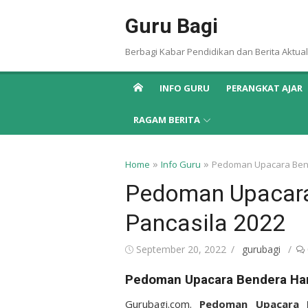
Skip
Guru Bagi
to
content
Berbagi Kabar Pendidikan dan Berita Aktual
INFO GURU
PERANGKAT AJAR
RAGAM BERITA
»
»
Home
Info Guru
Pedoman Upacara Bend
Pedoman Upacara
Pancasila 2022
Posted
Author
September 20, 2022
gurubagi
on
Pedoman Upacara Bendera Hari
Gurubagi.com.
Pedoman Upacara B