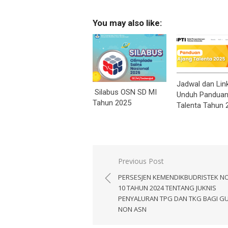
You may also like:
Jadwal dan Lin
Silabus OSN SD MI
Unduh Panduan
Tahun 2025
Talenta Tahun 
Navigasi
Previous Post
pos
PERSESJEN KEMENDIKBUDRISTEK 
10 TAHUN 2024 TENTANG JUKNIS
PENYALURAN TPG DAN TKG BAGI G
NON ASN