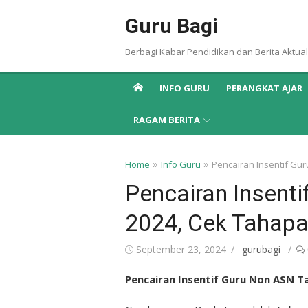
Skip
Guru Bagi
to
content
Berbagi Kabar Pendidikan dan Berita Aktual
INFO GURU
PERANGKAT AJAR
RAGAM BERITA
»
»
Home
Info Guru
Pencairan Insentif G
Pencairan Insent
2024, Cek Tahap
Posted
Author
September 23, 2024
gurubagi
on
Pencairan Insentif Guru Non ASN 