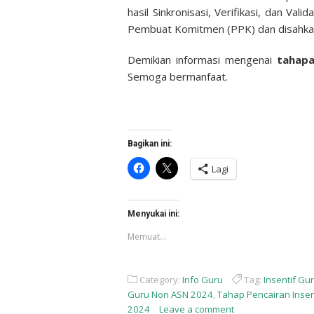
hasil Sinkronisasi, Verifikasi, dan Val
Pembuat Komitmen (PPK) dan disahkan
Demikian informasi mengenai
tahapa
Semoga bermanfaat.
Bagikan ini:
Klik
Klik
Lagi
untuk
untuk
membagikan
berbagi
di
di
Facebook(Membuka
X(Membuka
di
di
Menyukai ini:
jendela
jendela
yang
yang
Memuat...
baru)
baru)
Category:
Info Guru
Tag:
Insentif Gu
Guru Non ASN 2024
,
Tahap Pencairan Insen
2024
Leave a comment