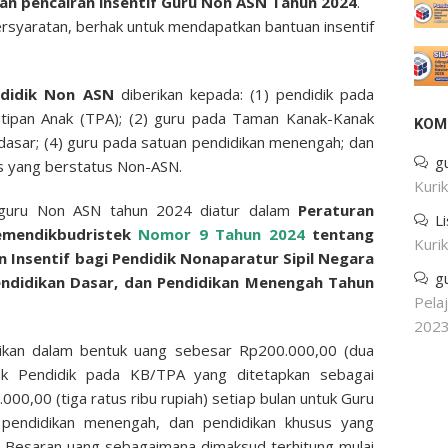
pan
pencairan insentif Guru Non ASN Tahun 2024
.
syaratan, berhak untuk mendapatkan bantuan insentif
endidik Non ASN
diberikan kepada: (1) pendidik pada
ipan Anak (TPA); (2) guru pada Taman Kanak-Kanak
KOM
 dasar; (4) guru pada satuan pendidikan menengah; dan
g
us yang berstatus Non-ASN.
Kuri
f guru Non ASN tahun 2024 diatur dalam
Peraturan
L
Kemendikbudristek
Nomor 9 Tahun 2024
tentang
Kuri
 Insentif bagi Pendidik Nonaparatur Sipil Negara
g
Pendidikan Dasar, dan Pendidikan Menengah Tahun
Pela
202
rikan dalam bentuk uang sebesar Rp200.000,00 (dua
tuk Pendidik pada KB/TPA yang ditetapkan sebagai
0,00 (tiga ratus ribu rupiah) setiap bulan untuk Guru
 pendidikan menengah, dan pendidikan khusus yang
. Besaran uang sebagaimana dimaksud terhitung mulai