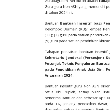
Gurubagi.com. Berikut ini adalah
taha
Guru-guru Non ASN yang memenuhi per
di tahun 2024 ini.
Bantuan
Bantuan Insentif bagi P
Kelompok Bermain (KB)/Tempat Penit
(TK); (3) guru pada satuan pendidikan
(5) guru pada satuan pendidikan khus
Tahapan pencairan bantuan insenti
Sekretaris Jenderal (Persesjen) 
Petunjuk Teknis Penyaluran Bantuan
pada Pendidikan Anak Usia Dini, 
Anggaran 2024.
Bantuan insentif guru Non ASN dibe
ratus ribu rupiah) setiap bulan un
penerima Bantuan dan sebesar Rp300.00
pada TK, jenjang pendidikan dasar,
ditetapkan sebagai penerima Bantuan