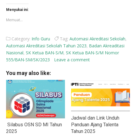
di
di
Facebook(Membuka
X(Membuka
di
di
Menyukai ini:
jendela
jendela
yang
yang
Memuat...
baru)
baru)
Category:
Info Guru
Tag:
Automasi Akreditasi Sekolah
,
Automasi Akreditasi Sekolah Tahun 2023
,
Badan Akreaditasi
Nasional
,
SK Ketua BAN-S/M
,
SK Ketua BAN-S/M Nomor
555/BAN-SM/SK/2023
Leave a comment
You may also like:
Jadwal dan Link Unduh
Silabus OSN SD MI Tahun
Panduan Ajang Talenta
2025
Tahun 2025