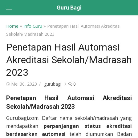
Skip
Guru Bagi
to
content
»
»
Home
Info Guru
Penetapan Hasil Automasi Akreditasi
Sekolah/Madrasah 2023
Penetapan Hasil Automasi
Akreditasi Sekolah/Madrasah
2023
Posted
Author
Mei 30, 2023
gurubagi
0
on
Penetapan Hasil Automasi Akreditasi
Sekolah/Madrasah 2023
Gurubagi.com. Daftar nama sekolah/madrasah yang
mendapatkan
perpanjangan status akreditasi
berdasarkan automasi
telah diumumkan Badan