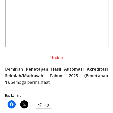
Unduh
Demikian
Penetapan Hasil Automasi Akreditasi
Sekolah/Madrasah Tahun 2023 (Penetapan
1).
Semoga bermanfaat.
Bagikan ini:
Klik
Klik
Lagi
untuk
untuk
membagikan
berbagi