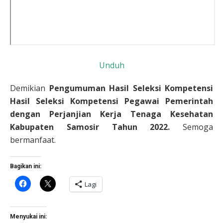
Unduh
Demikian
Pengumuman Hasil Seleksi Kompetensi
Hasil Seleksi Kompetensi Pegawai Pemerintah
dengan Perjanjian Kerja Tenaga Kesehatan
Kabupaten Samosir Tahun 2022.
Semoga
bermanfaat.
Bagikan ini:
Klik
Klik
Lagi
untuk
untuk
membagikan
berbagi
di
di
Facebook(Membuka
X(Membuka
di
di
Menyukai ini:
jendela
jendela