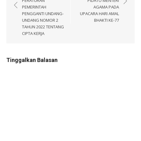
pos
PERATURAN
PIDATO MENTERI
PEMERINTAH
AGAMA PADA
PENGGANTI UNDANG-
UPACARA HARI AMAL
UNDANG NOMOR 2
BHAKTI KE-77
TAHUN 2022 TENTANG
CIPTA KERJA
Tinggalkan Balasan