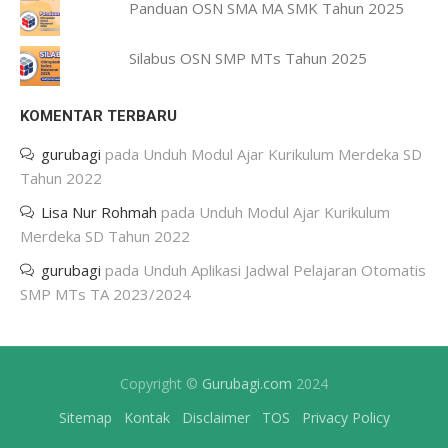
Panduan OSN SMA MA SMK Tahun 2025
Silabus OSN SMP MTs Tahun 2025
KOMENTAR TERBARU
gurubagi
pada
Unduh Modul Ajar Kurikulum Merdeka SD
Tahun 2022
Lisa Nur Rohmah
pada
Unduh Modul Ajar Kurikulum
Merdeka SD Tahun 2022
gurubagi
pada
Unduh Aplikasi Jadwal Pelajaran Otomatis
SMP MTs TA 2023/2024
Copyright ©
Gurubagi.com
2024
Sitemap
Kontak
Disclaimer
TOS
Privacy Policy