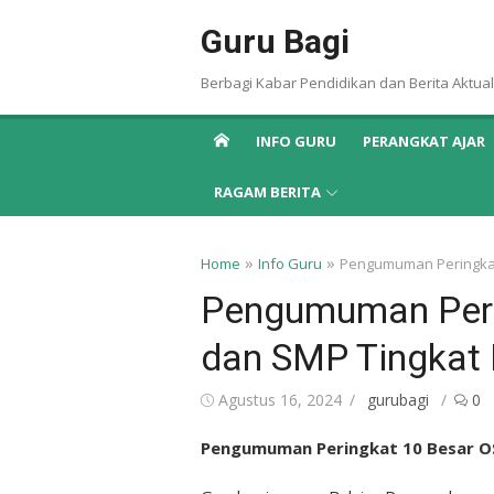
Skip
Guru Bagi
to
content
Berbagi Kabar Pendidikan dan Berita Aktual
INFO GURU
PERANGKAT AJAR
RAGAM BERITA
»
»
Home
Info Guru
Pengumuman Peringkat
Pengumuman Peri
dan SMP Tingkat 
Posted
Author
Agustus 16, 2024
gurubagi
0
on
Pengumuman Peringkat 10 Besar OS