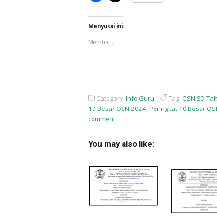
membagikan
berbagi
di
di
Facebook(Membuka
X(Membuka
di
di
Menyukai ini:
jendela
jendela
yang
yang
Memuat...
baru)
baru)
Category:
Info Guru
Tag:
OSN SD Ta
10 Besar OSN 2024
,
Peringkat 10 Besar OS
comment
You may also like: