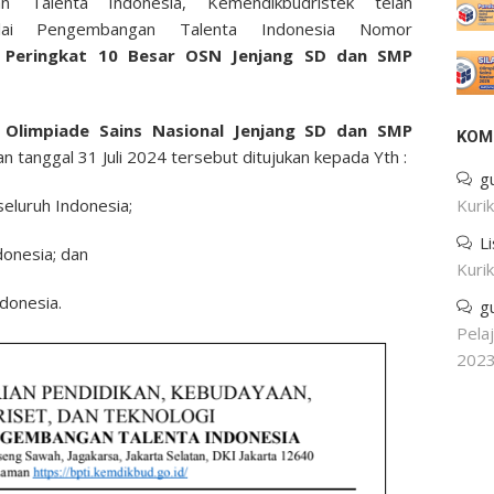
n Talenta Indonesia, Kemendikbudristek telah
lai Pengembangan Talenta Indonesia Nomor
g
Peringkat 10 Besar OSN Jenjang SD dan SMP
Olimpiade Sains Nasional Jenjang SD dan SMP
KOM
n tanggal 31 Juli 2024 tersebut ditujukan kepada Yth :
g
seluruh Indonesia;
Kuri
L
onesia; dan
Kuri
ndonesia.
g
Pela
202