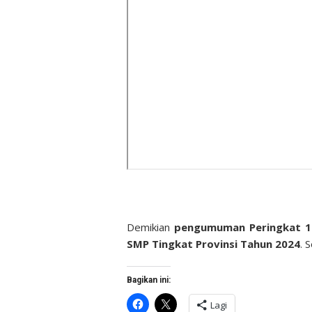
Demikian
pengumuman Peringkat 10
SMP Tingkat Provinsi Tahun 2024
. 
Bagikan ini:
Klik
Klik
Lagi
untuk
untuk