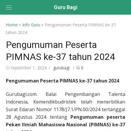
Skip
Guru Bagi
to
content
»
»
Home
Info Guru
Pengumuman Peserta PIMNAS ke-37
tahun 2024
Pengumuman Peserta
PIMNAS ke-37 tahun 2024
Posted
Author
September 1, 2024
gurubagi
0
on
Pengumuman Peserta PIMNAS ke-37 tahun 2024
Gurubagi.com. Balai Pengembangan Talenta
Indonesia, Kemendikbudristek telah menerbitkan
Surat Edaran Nomor 1178/J7.1/PN.00/2024 tertanggal
28 Agustus 2024 tentang
Pengumuman peserta
Pekan Ilmiah Mahasiswa Nasional (PIMNAS) ke-37