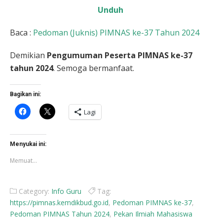
Unduh
Baca :
Pedoman (Juknis) PIMNAS ke-37 Tahun 2024
Demikian
Pengumuman Peserta PIMNAS ke-37
tahun 2024
. Semoga bermanfaat.
Bagikan ini:
Klik
Klik
Lagi
untuk
untuk
membagikan
berbagi
di
di
Facebook(Membuka
X(Membuka
di
di
Menyukai ini:
jendela
jendela
yang
yang
Memuat...
baru)
baru)
Category:
Info Guru
Tag:
https://pimnas.kemdikbud.go.id
,
Pedoman PIMNAS ke-37
,
Pedoman PIMNAS Tahun 2024
,
Pekan Ilmiah Mahasiswa