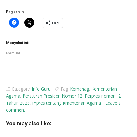
Bagikan ini:
Klik
Klik
Lagi
untuk
untuk
membagikan
berbagi
di
di
Facebook(Membuka
X(Membuka
di
di
Menyukai ini:
jendela
jendela
yang
yang
Memuat...
baru)
baru)
Category:
Info Guru
Tag:
Kemenag
,
Kementerian
Agama
,
Peraturan Presiden Nomor 12
,
Perpres nomor 12
Tahun 2023
,
Prpres tentang Kmenterian Agama
Leave a
comment
You may also like: