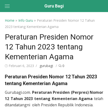
Skip
Guru Bagi
to
content
»
»
Home
Info Guru
Peraturan Presiden Nomor 12 Tahun
2023 tentang Kementerian Agama
Peraturan Presiden Nomor
12 Tahun 2023 tentang
Kementerian Agama
Posted
Author
Februari 6, 2023
gurubagi
0
on
Peraturan Presiden Nomor 12 Tahun 2023
tentang Kementerian Agama
Gurubagi.com.
Peraturan Presiden (Perpres) Nomor
12 Tahun 2023 tentang Kementerian Agama
telah
ditandatangni oleh Presiden Republik Indonesia.