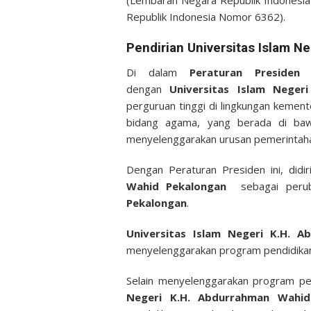
(Lembaran Negara Republik Indones
Republik Indonesia Nomor 6362).
Pendirian
Universitas Islam Ne
Di dalam
Peraturan Preside
dengan
Universitas Islam Negeri
perguruan tinggi di lingkungan kemen
bidang agama, yang berada di ba
menyelenggarakan urusan pemerintaha
Dengan Peraturan Presiden ini, didi
Wahid Pekalongan
sebagai peru
Pekalongan
.
Universitas Islam Negeri K.H. 
menyelenggarakan program pendidikan 
Selain menyelenggarakan program pen
Negeri
K.H. Abdurrahman Wah