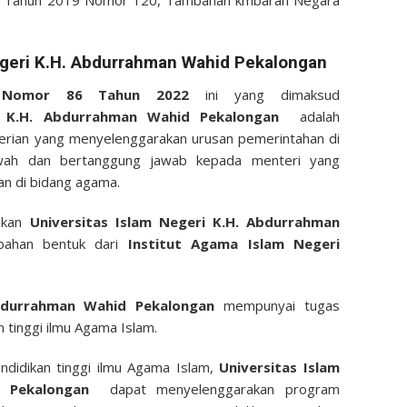
ia Tahun 2019 Nomor 120, Tambahan kmbaran Negara
geri
K.H. Abdurrahman Wahid Pekalongan
n Nomor 86 Tahun 2022
ini yang dimaksud
K.H. Abdurrahman Wahid Pekalongan
adalah
terian yang menyelenggarakan urusan pemerintahan di
wah dan bertanggung jawab kepada menteri yang
n di bidang agama.
rikan
Universitas Islam Negeri K.H. Abdurrahman
bahan bentuk dari
Institut Agama Islam Negeri
Abdurrahman Wahid Pekalongan
mempunyai tugas
tinggi ilmu Agama Islam.
didikan tinggi ilmu Agama Islam,
Universitas Islam
id Pekalongan
dapat menyelenggarakan program