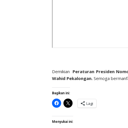
Demikian
Peraturan Presiden Nom
Wahid Pekalongan.
Semoga bermanf
Bagikan ini:
Klik
Klik
Lagi
untuk
untuk
membagikan
berbagi
di
di
Facebook(Membuka
X(Membuka
di
di
Menyukai ini:
jendela
jendela