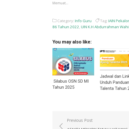
yang
yang
Memuat...
baru)
baru)
Category:
Info Guru
Tag:
IAIN Pekal
86 Tahun 2022
,
UIN K.H Abdurrahman Wah
You may also like:
Jadwal dan Lin
Silabus OSN SD MI
Unduh Panduan
Tahun 2025
Talenta Tahun 
Navigasi
Previous Post