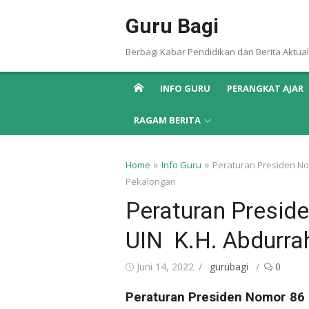
Skip
Guru Bagi
to
content
Berbagi Kabar Pendidikan dan Berita Aktual
INFO GURU
PERANGKAT AJAR
RAGAM BERITA
»
»
Home
Info Guru
Peraturan Presiden N
Pekalongan
Peraturan Presid
UIN K.H. Abdurr
Posted
Author
Juni 14, 2022
gurubagi
0
on
Peraturan Presiden Nomor 86