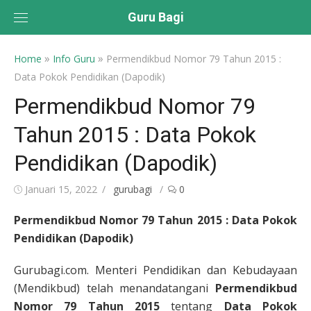
Skip
Guru Bagi
to
content
»
»
Home
Info Guru
Permendikbud Nomor 79 Tahun 2015 :
Data Pokok Pendidikan (Dapodik)
Permendikbud Nomor 79
Tahun 2015 : Data Pokok
Pendidikan (Dapodik)
Posted
Author
Januari 15, 2022
gurubagi
0
on
Permendikbud Nomor 79 Tahun 2015 : Data Pokok
Pendidikan (Dapodik)
Gurubagi.com. Menteri Pendidikan dan Kebudayaan
(Mendikbud) telah menandatangani
Permendikbud
Nomor 79 Tahun 2015
tentang
Data Pokok