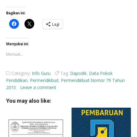
Bagikan ini:
Klik
Klik
Lagi
untuk
untuk
membagikan
berbagi
di
di
Facebook(Membuka
X(Membuka
di
di
Menyukai ini:
jendela
jendela
yang
yang
Memuat...
baru)
baru)
Category:
Info Guru
Tag:
Dapodik
,
Data Pokok
Pendidikan
,
Permendikbud
,
Permendikbud Nomor 79 Tahun
2015
Leave a comment
You may also like: