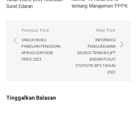
tentang Manajemen PPPK
Surat Edaran
Navigasi
Previous Post
Next Post
pos
UNDUH BUKU
INFORMASI
PANDUAN PENGISIAN
PENGUMUMAN
APIKASI DAPODIK
SELEKSI TERBUKA JPT
VERSI 2023
BADAN PUSAT
STATISTIK BPS TAHUN
2022
Tinggalkan Balasan