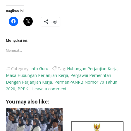
Bagikan ini:
Klik
Klik
Lagi
untuk
untuk
membagikan
berbagi
di
di
Facebook(Membuka
X(Membuka
di
di
Menyukai ini:
jendela
jendela
yang
yang
Memuat...
baru)
baru)
Category:
Info Guru
Tag:
Hubungan Perjanjian Kerja
,
Masa Hubungan Perjanjian Kerja
,
Pergawai Pemerintah
Dengan Perjanjian Kerja
,
PermenPANRB Nomor 70 Tahun
2020
,
PPPK
Leave a comment
You may also like: