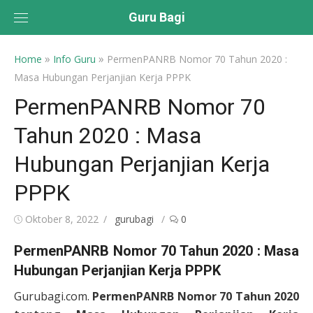
Skip
Guru Bagi
to
content
»
»
Home
Info Guru
PermenPANRB Nomor 70 Tahun 2020 :
Masa Hubungan Perjanjian Kerja PPPK
PermenPANRB Nomor 70
Tahun 2020 : Masa
Hubungan Perjanjian Kerja
PPPK
Posted
Author
Oktober 8, 2022
gurubagi
0
on
PermenPANRB Nomor 70 Tahun 2020 : Masa
Hubungan Perjanjian Kerja PPPK
Gurubagi.com.
PermenPANRB Nomor 70 Tahun 2020