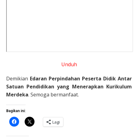
Unduh
Demikian
Edaran Perpindahan Peserta Didik Antar
Satuan Pendidikan yang Menerapkan Kurikulum
Merdeka
. Semoga bermanfaat.
Bagikan ini:
Klik
Klik
Lagi
untuk
untuk
membagikan
berbagi
di
di
Facebook(Membuka
X(Membuka