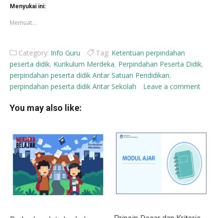
di
di
Menyukai ini:
jendela
jendela
yang
yang
Memuat...
baru)
baru)
Category:
Info Guru
Tag:
Ketentuan perpindahan
peserta didik
,
Kurikulum Merdeka
,
Perpindahan Peserta Didik
,
perpindahan peserta didik Antar Satuan Pendidikan
,
perpindahan peserta didik Antar Sekolah
Leave a comment
You may also like: