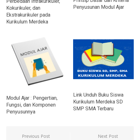
Prinsip Dasar dan Kriteria
Perbedaan Intrakurikuler,
Penyusunan Modul Ajar
Kokurikuler, dan
Ekstrakurikuler pada
Kurikulum Merdeka
Link Unduh Buku Siswa
Modul Ajar : Pengertian,
Kurikulum Merdeka SD
Fungsi, dan Komponen
SMP SMA Terbaru
Penyusunnya
Navigasi
Previous Post
Next Post