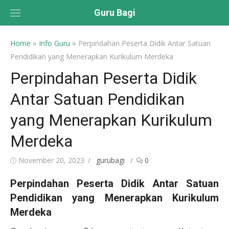
Skip
Guru Bagi
to
content
»
»
Home
Info Guru
Perpindahan Peserta Didik Antar Satuan
Pendidikan yang Menerapkan Kurikulum Merdeka
Perpindahan Peserta Didik
Antar Satuan Pendidikan
yang Menerapkan Kurikulum
Merdeka
Posted
Author
November 20, 2023
gurubagi
0
on
Perpindahan Peserta Didik Antar Satuan
Pendidikan yang Menerapkan Kurikulum
Merdeka