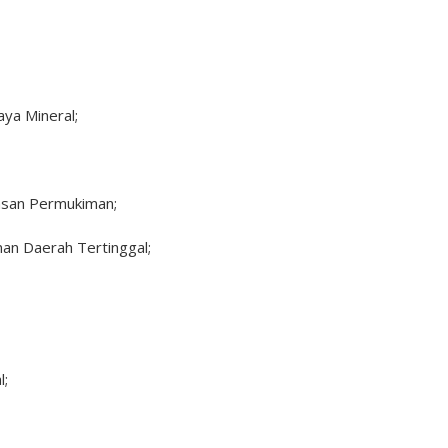
ya Mineral;
san Permukiman;
n Daerah Tertinggal;
l;