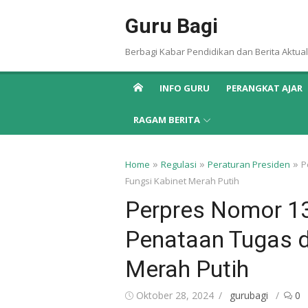
Skip
Guru Bagi
to
content
Berbagi Kabar Pendidikan dan Berita Aktual
INFO GURU
PERANGKAT AJAR
RAGAM BERITA
»
»
»
Home
Regulasi
Peraturan Presiden
P
Fungsi Kabinet Merah Putih
Perpres Nomor 1
Penataan Tugas d
Merah Putih
Posted
Author
Oktober 28, 2024
gurubagi
0