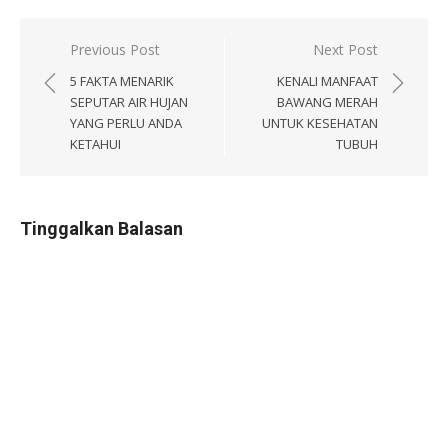
Navigasi
Previous Post
Next Post
pos
5 FAKTA MENARIK
KENALI MANFAAT
SEPUTAR AIR HUJAN
BAWANG MERAH
YANG PERLU ANDA
UNTUK KESEHATAN
KETAHUI
TUBUH
Tinggalkan Balasan