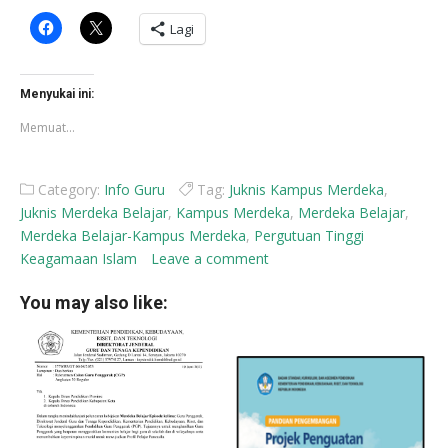
Klik
Klik
Lagi
untuk
untuk
membagikan
berbagi
di
di
Facebook(Membuka
X(Membuka
di
di
Menyukai ini:
jendela
jendela
yang
yang
Memuat...
baru)
baru)
Category:
Info Guru
Tag:
Juknis Kampus Merdeka
,
Juknis Merdeka Belajar
,
Kampus Merdeka
,
Merdeka Belajar
,
Merdeka Belajar-Kampus Merdeka
,
Pergutuan Tinggi
Keagamaan Islam
Leave a comment
You may also like: