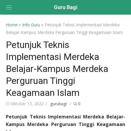
Skip
Guru Bagi
to
content
»
»
Home
Info Guru
Petunjuk Teknis Implementasi Merdeka
Belajar-Kampus Merdeka Perguruan Tinggi Keagamaan Islam
Petunjuk Teknis
Implementasi Merdeka
Belajar-Kampus Merdeka
Perguruan Tinggi
Keagamaan Islam
Posted
Author
Oktober 13, 2022
gurubagi
0
on
Petunjuk Teknis Implementasi Merdeka Belajar-
Kampus Merdeka Perguruan Tinggi Keagamaan