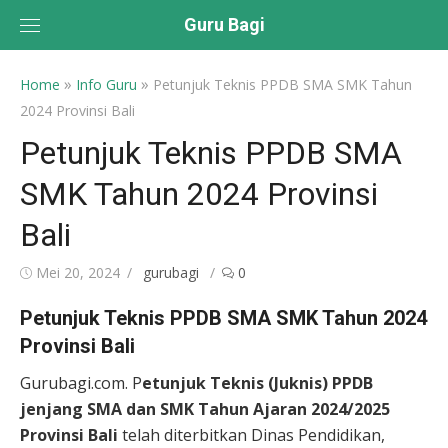
Skip
Guru Bagi
to
content
»
»
Home
Info Guru
Petunjuk Teknis PPDB SMA SMK Tahun
2024 Provinsi Bali
Petunjuk Teknis PPDB SMA
SMK Tahun 2024 Provinsi
Bali
Posted
Author
Mei 20, 2024
gurubagi
0
on
Petunjuk Teknis PPDB SMA SMK Tahun 2024
Provinsi Bali
Gurubagi.com. P
etunjuk Teknis (Juknis) PPDB
jenjang SMA dan SMK Tahun Ajaran 2024/2025
Provinsi Bali
telah diterbitkan Dinas Pendidikan,