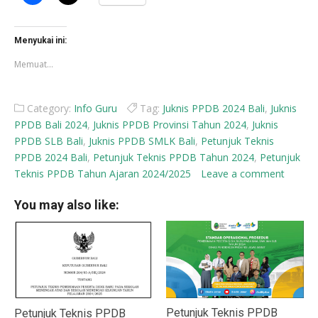
untuk
untuk
membagikan
berbagi
di
di
Facebook(Membuka
X(Membuka
di
di
Menyukai ini:
jendela
jendela
yang
yang
Memuat...
baru)
baru)
Category:
Info Guru
Tag:
Juknis PPDB 2024 Bali
,
Juknis
PPDB Bali 2024
,
Juknis PPDB Provinsi Tahun 2024
,
Juknis
PPDB SLB Bali
,
Juknis PPDB SMLK Bali
,
Petunjuk Teknis
PPDB 2024 Bali
,
Petunjuk Teknis PPDB Tahun 2024
,
Petunjuk
Teknis PPDB Tahun Ajaran 2024/2025
Leave a comment
You may also like:
Petunjuk Teknis PPDB
Petunjuk Teknis PPDB