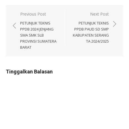
Navigasi
Previous Post
Next Post
pos
PETUNJUK TEKNIS
PETUNJUK TEKNIS
PPDB 2024 JENJANG
PPDB PAUD SD SMP
SMA SMK SLB
KABUPATEN SERANG
PROVINSI SUMATERA
TA 2024/2025
BARAT
Tinggalkan Balasan