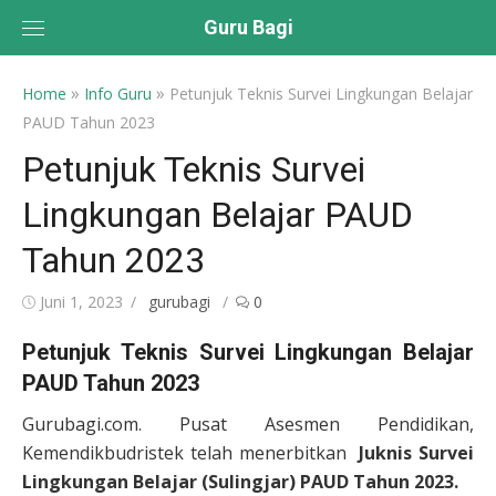
Skip
Guru Bagi
to
content
»
»
Home
Info Guru
Petunjuk Teknis Survei Lingkungan Belajar
PAUD Tahun 2023
Petunjuk Teknis Survei
Lingkungan Belajar PAUD
Tahun 2023
Posted
Author
Juni 1, 2023
gurubagi
0
on
Petunjuk Teknis Survei Lingkungan Belajar
PAUD Tahun 2023
Gurubagi.com. Pusat Asesmen Pendidikan,
Kemendikbudristek telah menerbitkan
Juknis Survei
Lingkungan Belajar (Sulingjar) PAUD Tahun 2023.