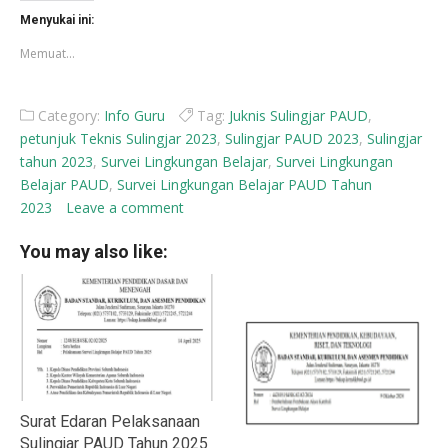
Facebook(Membuka
X(Membuka
di
di
Menyukai ini:
jendela
jendela
yang
yang
Memuat...
baru)
baru)
Category:
Info Guru
Tag:
Juknis Sulingjar PAUD
,
petunjuk Teknis Sulingjar 2023
,
Sulingjar PAUD 2023
,
Sulingjar
tahun 2023
,
Survei Lingkungan Belajar
,
Survei Lingkungan
Belajar PAUD
,
Survei Lingkungan Belajar PAUD Tahun
2023
Leave a comment
You may also like:
Surat Edaran Pelaksanaan
Sulingjar PAUD Tahun 2025