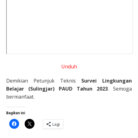
Unduh
Demikian Petunjuk Teknis
Survei Lingkungan
Belajar (Sulingjar) PAUD Tahun 2023
. Semoga
bermanfaat.
Bagikan ini:
Klik
Klik
Lagi
untuk
untuk
membagikan
berbagi
di
di