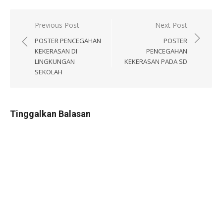
Navigasi
Previous Post
Next Post
pos
POSTER PENCEGAHAN
POSTER
KEKERASAN DI
PENCEGAHAN
LINGKUNGAN
KEKERASAN PADA SD
SEKOLAH
Tinggalkan Balasan