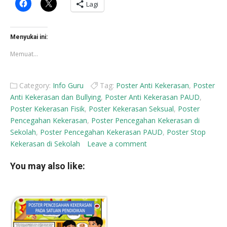
Klik
Klik
Lagi
untuk
untuk
membagikan
berbagi
di
di
Facebook(Membuka
X(Membuka
di
di
Menyukai ini:
jendela
jendela
yang
yang
Memuat...
baru)
baru)
Category:
Info Guru
Tag:
Poster Anti Kekerasan
,
Poster
Anti Kekerasan dan Bullying
,
Poster Anti Kekerasan PAUD
,
Poster Kekerasan Fisik
,
Poster Kekerasan Seksual
,
Poster
Pencegahan Kekerasan
,
Poster Pencegahan Kekerasan di
Sekolah
,
Poster Pencegahan Kekerasan PAUD
,
Poster Stop
Kekerasan di Sekolah
Leave a comment
You may also like: