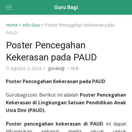
Skip
Guru Bagi
to
content
»
»
Home
Info Guru
Poster Pencegahan Kekerasan pada
PAUD
Poster Pencegahan
Kekerasan pada PAUD
Posted
Author
Agustus 2, 2024
gurubagi
0
on
Poster Pencegahan Kekerasan pada PAUD
Gurubagi.com. Berikut ini adalah
Poster Pencegahan
Kekerasan di Lingkungan Satuan Pendidikan Anak
Usia Dini (PAUD).
Poster pencegahan kekerasan di
PAUD
ini dapat
difungsikan sebagai media visual untuk