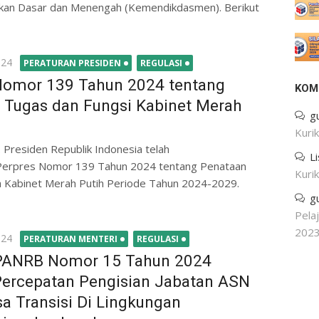
ikan Dasar dan Menengah (Kemendikdasmen). Berikut
024
PERATURAN PRESIDEN
REGULASI
Nomor 139 Tahun 2024 tentang
KOM
 Tugas dan Fungsi Kabinet Merah
g
Kuri
 Presiden Republik Indonesia telah
L
erpres Nomor 139 Tahun 2024 tentang Penataan
Kuri
 Kabinet Merah Putih Periode Tahun 2024-2029.
g
Pela
202
024
PERATURAN MENTERI
REGULASI
PANRB Nomor 15 Tahun 2024
Percepatan Pengisian Jabatan ASN
a Transisi Di Lingkungan