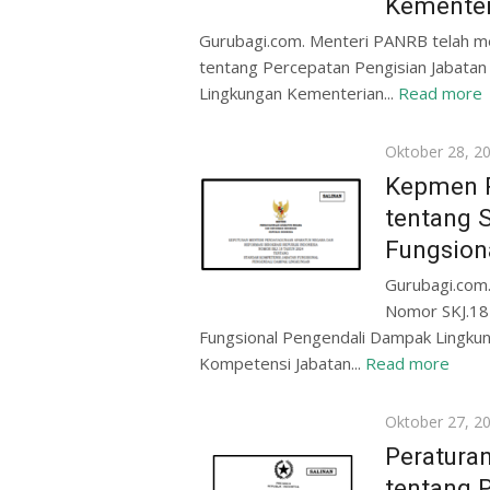
Kementer
Gurubagi.com. Menteri PANRB telah
tentang Percepatan Pengisian Jabatan 
Lingkungan Kementerian...
Read more
Posted
Oktober 28, 2
on
Kepmen 
tentang 
Fungsion
Gurubagi.com
Nomor SKJ.18
Fungsional Pengendali Dampak Lingku
Kompetensi Jabatan...
Read more
Posted
Oktober 27, 2
on
Peratura
tentang 