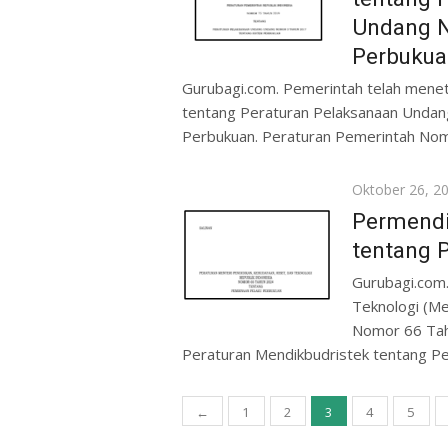
Undang N
Perbukua
Gurubagi.com. Pemerintah telah men
tentang Peraturan Pelaksanaan Unda
Perbukuan. Peraturan Pemerintah Nom
Posted
Oktober 26, 2
on
Permendi
tentang 
Gurubagi.com.
Teknologi (M
Nomor 66 Tah
Peraturan Mendikbudristek tentang Pe
Paginasi
←
1
2
3
4
5
pos