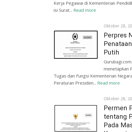
Kerja Pegawai di Kementerian Pendid
isi Surat...
Read more
Posted
Oktober 28, 2
on
Perpres 
Penataan
Putih
Gurubagi.com.
menetapkan P
Tugas dan Fungsi Kementerian Negara
Peraturan Presiden...
Read more
Posted
Oktober 28, 2
on
Permen 
tentang 
Pada Mas