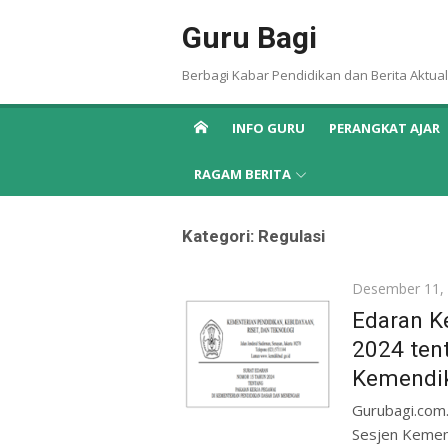
Skip
Guru Bagi
to
content
Berbagi Kabar Pendidikan dan Berita Aktual
INFO GURU
PERANGKAT AJAR
RAGAM BERITA
Kategori:
Regulasi
Posted
Desember 11,
on
Edaran K
2024 ten
Kemendi
Gurubagi.com.
Sesjen Kemen