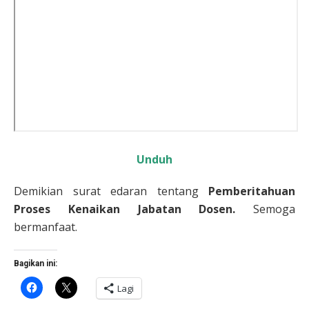
Unduh
Demikian surat edaran tentang
Pemberitahuan
Proses Kenaikan Jabatan Dosen.
Semoga
bermanfaat.
Bagikan ini:
Klik
Klik
Lagi
untuk
untuk
membagikan
berbagi