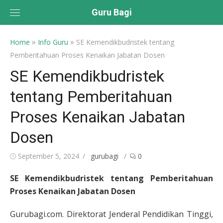
Skip
Guru Bagi
to
content
»
»
Home
Info Guru
SE Kemendikbudristek tentang
Pemberitahuan Proses Kenaikan Jabatan Dosen
SE Kemendikbudristek
tentang Pemberitahuan
Proses Kenaikan Jabatan
Dosen
Posted
Author
September 5, 2024
gurubagi
0
on
SE Kemendikbudristek tentang Pemberitahuan
Proses Kenaikan Jabatan Dosen
Gurubagi.com. Direktorat Jenderal Pendidikan Tinggi,