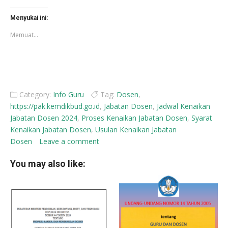
di
di
Facebook(Membuka
X(Membuka
di
di
Menyukai ini:
jendela
jendela
yang
yang
Memuat...
baru)
baru)
Category:
Info Guru
Tag:
Dosen
,
https://pak.kemdikbud.go.id
,
Jabatan Dosen
,
Jadwal Kenaikan
Jabatan Dosen 2024
,
Proses Kenaikan Jabatan Dosen
,
Syarat
Kenaikan Jabatan Dosen
,
Usulan Kenaikan Jabatan
Dosen
Leave a comment
You may also like: