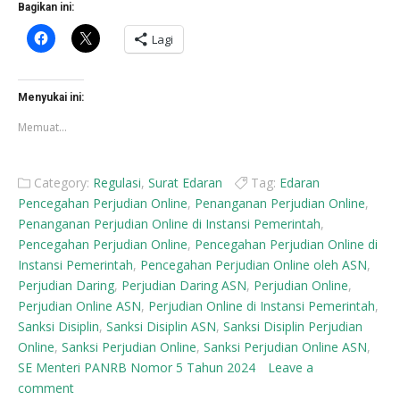
Bagikan ini:
Klik
Klik
Lagi
untuk
untuk
membagikan
berbagi
di
di
Facebook(Membuka
X(Membuka
di
di
Menyukai ini:
jendela
jendela
yang
yang
Memuat...
baru)
baru)
Category:
Regulasi
,
Surat Edaran
Tag:
Edaran
Pencegahan Perjudian Online
,
Penanganan Perjudian Online
,
Penanganan Perjudian Online di Instansi Pemerintah
,
Pencegahan Perjudian Online
,
Pencegahan Perjudian Online di
Instansi Pemerintah
,
Pencegahan Perjudian Online oleh ASN
,
Perjudian Daring
,
Perjudian Daring ASN
,
Perjudian Online
,
Perjudian Online ASN
,
Perjudian Online di Instansi Pemerintah
,
Sanksi Disiplin
,
Sanksi Disiplin ASN
,
Sanksi Disiplin Perjudian
Online
,
Sanksi Perjudian Online
,
Sanksi Perjudian Online ASN
,
SE Menteri PANRB Nomor 5 Tahun 2024
Leave a
comment