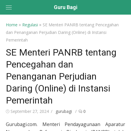
Skip
Guru Bagi
to
content
»
»
Home
Regulasi
SE Menteri PANRB tentang Pencegahan
dan Penanganan Perjudian Daring (Online) di Instansi
Pemerintah
SE Menteri PANRB tentang
Pencegahan dan
Penanganan Perjudian
Daring (Online) di Instansi
Pemerintah
Posted
Author
September 27, 2024
gurubagi
0
on
Gurubagi.com. Menteri Pendayagunaan Aparatur