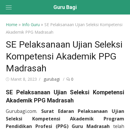
Skip
Guru Bagi
to
content
»
»
Home
Info Guru
SE Pelaksanaan Ujian Seleksi Kompetensi
Akademik PPG Madrasah
SE Pelaksanaan Ujian Seleksi
Kompetensi Akademik PPG
Madrasah
Posted
Author
Maret 8, 2023
gurubagi
0
on
SE Pelaksanaan Ujian Seleksi Kompetensi
Akademik PPG Madrasah
Gurubagi.com.
Surat Edaran Pelaksanaan Ujian
Seleksi Kompetensi Akademik Program
Pendidikan Profesi (PPG) Guru Madrasah
telah