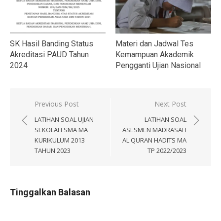
SK Hasil Banding Status
Materi dan Jadwal Tes
Akreditasi PAUD Tahun
Kemampuan Akademik
2024
Pengganti Ujian Nasional
Navigasi
Previous Post
Next Post
pos
LATIHAN SOAL UJIAN
LATIHAN SOAL
SEKOLAH SMA MA
ASESMEN MADRASAH
KURIKULUM 2013
AL QURAN HADITS MA
TAHUN 2023
TP 2022/2023
Tinggalkan Balasan