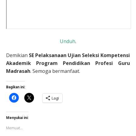
Unduh
.
Demikian
SE Pelaksanaan Ujian Seleksi Kompetensi
Akademik Program Pendidikan Profesi Guru
Madrasah
. Semoga bermanfaat.
Bagikan ini:
Klik
Klik
Lagi
untuk
untuk
membagikan
berbagi
di
di
Facebook(Membuka
X(Membuka
di
di
Menyukai ini:
jendela
jendela
yang
yang
Memuat...
baru)
baru)