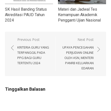
SK Hasil Banding Status
Materi dan Jadwal Tes
Akreditasi PAUD Tahun
Kemampuan Akademik
2024
Pengganti Ujian Nasional
Navigasi
Previous Post
Next Post
pos
KRITERIA GURU YANG
UPAYA PENCEGAHAN
TERPANGGIL PADA
PERJUDIAN ONLINE
PPG BAGI GURU
OLEH ASN, MENTERI
TERTENTU 2024
PANRB KELUARKAN
EDARAN
Tinggalkan Balasan