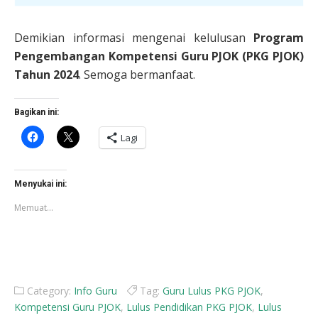
Demikian informasi mengenai kelulusan
Program
Pengembangan Kompetensi Guru PJOK
(PKG PJOK)
Tahun 2024
. Semoga bermanfaat.
Bagikan ini:
Klik
Klik
Lagi
untuk
untuk
membagikan
berbagi
di
di
Facebook(Membuka
X(Membuka
di
di
Menyukai ini:
jendela
jendela
yang
yang
Memuat...
baru)
baru)
Category:
Info Guru
Tag:
Guru Lulus PKG PJOK
,
Kompetensi Guru PJOK
,
Lulus Pendidikan PKG PJOK
,
Lulus