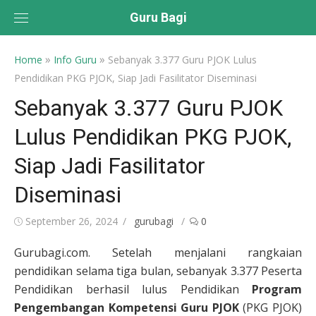
Skip
Guru Bagi
to
content
»
»
Home
Info Guru
Sebanyak 3.377 Guru PJOK Lulus
Pendidikan PKG PJOK, Siap Jadi Fasilitator Diseminasi
Sebanyak 3.377 Guru PJOK
Lulus Pendidikan PKG PJOK,
Siap Jadi Fasilitator
Diseminasi
Posted
Author
September 26, 2024
gurubagi
0
on
Gurubagi.com. Setelah menjalani rangkaian
pendidikan selama tiga bulan, sebanyak 3.377 Peserta
Pendidikan berhasil lulus Pendidikan
Program
Pengembangan Kompetensi Guru PJOK
(PKG PJOK)