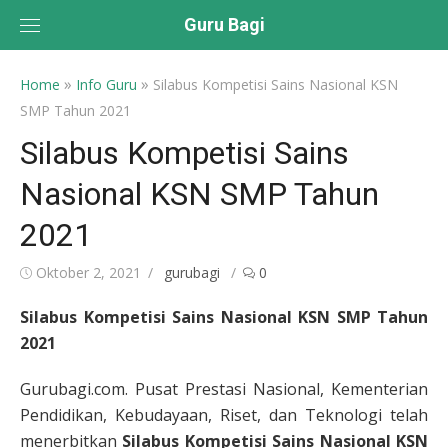
Skip
Guru Bagi
to
content
»
»
Home
Info Guru
Silabus Kompetisi Sains Nasional KSN
SMP Tahun 2021
Silabus Kompetisi Sains
Nasional KSN SMP Tahun
2021
Posted
Author
Oktober 2, 2021
gurubagi
0
on
Silabus Kompetisi Sains Nasional KSN SMP Tahun
2021
Gurubagi.com. Pusat Prestasi Nasional, Kementerian
Pendidikan, Kebudayaan, Riset, dan Teknologi telah
menerbitkan
Silabus Kompetisi Sains Nasional KSN