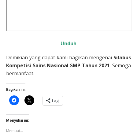
Unduh
Demikian yang dapat kami bagikan mengenai
Silabus
Kompetisi Sains Nasional SMP Tahun 2021
. Semoga
bermanfaat.
Bagikan ini:
Klik
Klik
Lagi
untuk
untuk
membagikan
berbagi
di
di
Facebook(Membuka
X(Membuka
di
di
Menyukai ini:
jendela
jendela
yang
yang
Memuat...
baru)
baru)