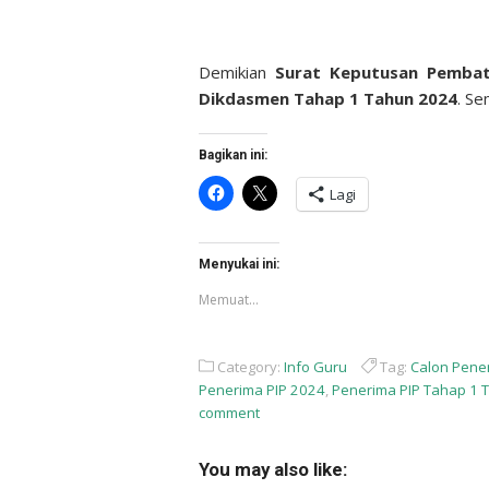
Demikian
Surat Keputusan
Pembat
Dikdasmen Tahap 1 Tahun 2024
. S
Bagikan ini:
Klik
Klik
Lagi
untuk
untuk
membagikan
berbagi
di
di
Facebook(Membuka
X(Membuka
di
di
Menyukai ini:
jendela
jendela
yang
yang
Memuat...
baru)
baru)
Category:
Info Guru
Tag:
Calon Pene
Penerima PIP 2024
,
Penerima PIP Tahap 1 
comment
You may also like: