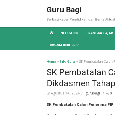
Skip
Guru Bagi
to
content
Berbagi Kabar Pendidikan dan Berita Aktual
INFO GURU
PERANGKAT AJAR
RAGAM BERITA
»
»
Home
Info Guru
SK Pembatalan Calon 
SK Pembatalan C
Dikdasmen Tahap
Posted
Author
Agustus 14, 2024
gurubagi
0
on
SK Pembatalan Calon Penerima PIP