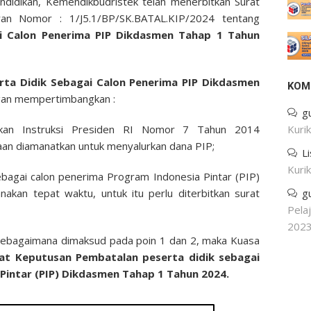
didikan, Kemendikbudristek telah menerbitkan Surat
n Nomor : 1/J5.1/BP/SK.BATAL.KIP/2024 tentang
i Calon Penerima PIP Dikdasmen Tahap 1 Tahun
rta Didik Sebagai Calon Penerima PIP Dikdasmen
KOM
gan mempertimbangkan :
g
kan Instruksi Presiden RI Nomor 7 Tahun 2014
Kuri
an diamanatkan untuk menyalurkan dana PIP;
L
Kuri
bagai calon penerima Program Indonesia Pintar (PIP)
akan tepat waktu, untuk itu perlu diterbitkan surat
g
Pela
202
sebagaimana dimaksud pada poin 1 dan 2, maka Kuasa
at Keputusan Pembatalan peserta didik sebagai
Pintar (PIP) Dikdasmen Tahap 1 Tahun 2024.