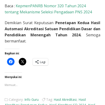
Baca :
KepmenPANRB Nomor 320 Tahun 2024
tentang Mekanisme Seleksi Pengadaan PNS 2024
Demikian Surat Keputusan
Penetapan Kedua Hasil
Automasi Akreditasi Satuan Pendidikan Dasar dan
Pendidikan Menengah Tahun 2024.
Semoga
bermanfaat.
Bagikan ini:
Klik
Klik
Lagi
untuk
untuk
membagikan
berbagi
di
di
Facebook(Membuka
X(Membuka
di
di
Menyukai ini:
jendela
jendela
yang
yang
Memuat...
baru)
baru)
Category:
Info Guru
Tag:
Hasil Akreditasi
,
Hasil
Akreditasi Penetapan Kedua
,
Hasil Akreditasi SD 2024
,
Hasil