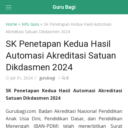
Skip
Guru Bagi
to
content
»
»
Home
Info Guru
SK Penetapan Kedua Hasil Automasi
Akreditasi Satuan Dikdasmen 2024
SK Penetapan Kedua Hasil
Automasi Akreditasi Satuan
Dikdasmen 2024
Posted
Author
Juli 31, 2024
gurubagi
0
on
SK Penetapan Kedua Hasil Automasi Akreditasi
Satuan Dikdasmen 2024
Gurubagi.com. Badan Akreditasi Nasional Pendidikan
Anak Usia Dini, Pendidikan Dasar, dan Pendidikan
Menengah (BAN-PDM) telah menerbitkan Surat