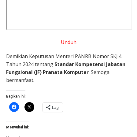
Unduh
Demikian Keputusan Menteri PANRB Nomor SKJ.4
Tahun 2024 tentang
Standar Kompetensi Jabatan
Fungsional (JF) Pranata Komputer
. Semoga
bermanfaat.
Bagikan ini:
Klik
Klik
Lagi
untuk
untuk
membagikan
berbagi
di
di
Facebook(Membuka
X(Membuka
di
di
Menyukai ini:
jendela
jendela
yang
yang