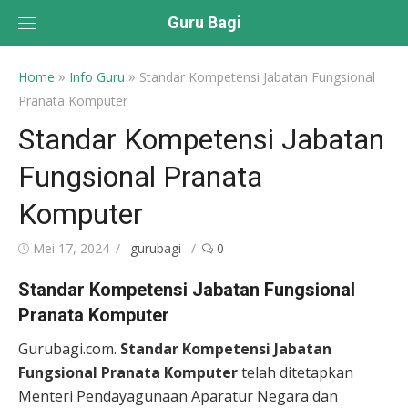
Skip
Guru Bagi
to
content
»
»
Home
Info Guru
Standar Kompetensi Jabatan Fungsional
Pranata Komputer
Standar Kompetensi Jabatan
Fungsional Pranata
Komputer
Posted
Author
Mei 17, 2024
gurubagi
0
on
Standar Kompetensi Jabatan Fungsional
Pranata Komputer
Gurubagi.com.
Standar Kompetensi Jabatan
Fungsional Pranata Komputer
telah ditetapkan
Menteri Pendayagunaan Aparatur Negara dan