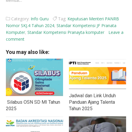
Memuat...
baru)
baru)
Category:
Info Guru
Tag:
Keputusan Menteri PANRB
Nomor SKJ.4 Tahun 2024
,
Standar Kompetensi JF Pranata
Komputer
,
Standar Kompetensi Pranayta komputer
Leave a
comment
You may also like:
Jadwal dan Link Unduh
Silabus OSN SD MI Tahun
Panduan Ajang Talenta
2025
Tahun 2025