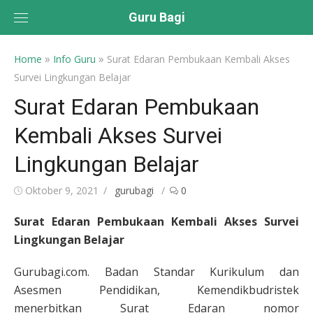
Skip
Guru Bagi
to
content
»
»
Home
Info Guru
Surat Edaran Pembukaan Kembali Akses
Survei Lingkungan Belajar
Surat Edaran Pembukaan
Kembali Akses Survei
Lingkungan Belajar
Posted
Author
Oktober 9, 2021
gurubagi
0
on
Surat Edaran Pembukaan Kembali Akses Survei
Lingkungan Belajar
Gurubagi.com. Badan Standar Kurikulum dan
Asesmen Pendidikan, Kemendikbudristek
menerbitkan Surat Edaran nomor