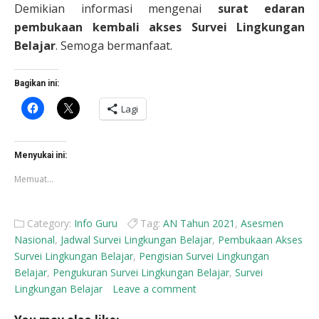
Demikian informasi mengenai
surat edaran
pembukaan kembali akses Survei Lingkungan
Belajar
. Semoga bermanfaat.
Bagikan ini:
Klik
Klik
Lagi
untuk
untuk
membagikan
berbagi
di
di
Facebook(Membuka
X(Membuka
di
di
Menyukai ini:
jendela
jendela
yang
yang
Memuat...
baru)
baru)
Category:
Info Guru
Tag:
AN Tahun 2021
,
Asesmen
Nasional
,
Jadwal Survei Lingkungan Belajar
,
Pembukaan Akses
Survei Lingkungan Belajar
,
Pengisian Survei Lingkungan
Belajar
,
Pengukuran Survei Lingkungan Belajar
,
Survei
Lingkungan Belajar
Leave a comment