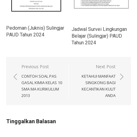
Pedoman (Juknis) Sulingjar
Jadwal Survei Lingkungan
PAUD Tahun 2024
Belajar (Sulingjar) PAUD
Tahun 2024
Navigasi
Previous Post
Next Post
pos
CONTOH SOAL PAS
KETAHUI MANFAAT
GASAL KIMIA KELAS 10
SINGKONG BAGI
SMA MA KURIKULUM
KECANTIKAN KULIT
2013
ANDA
Tinggalkan Balasan