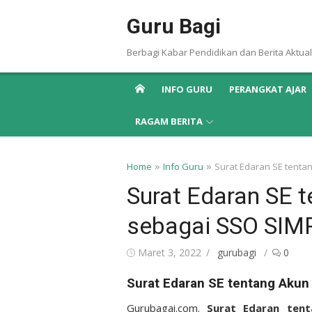
Skip
Guru Bagi
to
content
Berbagi Kabar Pendidikan dan Berita Aktual
INFO GURU
PERANGKAT AJAR
RAGAM BERITA
»
»
Home
Info Guru
Surat Edaran SE tenta
Surat Edaran SE t
sebagai SSO SIM
Posted
Author
Maret 3, 2022
gurubagi
0
on
Surat Edaran SE tentang Akun
Gurubagai.com.
Surat Edaran ten