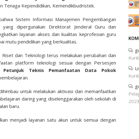
dan Tenaga Kependidikan, Kemendikbudristek.
n bahwa Sistem Informasi Manajemen Pengembangan
) yang dipergunakan Direktorat Jenderal Guru dan
gkatkan layanan akses dan kualitas keprofesian guru
KOM
i mutu pendidikan yang berkualitas.
g
 Riset dan Teknologi terus melakukan perubahan dan
Kuri
aatan platform teknologi sesuai dengan Persesjen
L
ng
Petunjuk Teknis Pemanfaatan Data Pokok
Kuri
pembelajaran.
g
dihimbau untuk melakukan aktivasi dan memanfaatkan
Pela
belajaran daring yang diselenggarakan oleh sekolah di
202
lan baru.
alkan menjadi layanan satu akun untuk semua dengan