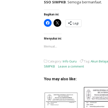
SSO SIMPKB
. Semoga bermanfaat.
Bagikan ini:
Klik
Klik
Lagi
untuk
untuk
membagikan
berbagi
di
di
Facebook(Membuka
X(Membuka
di
di
Menyukai ini:
jendela
jendela
yang
yang
Memuat...
baru)
baru)
Category:
Info Guru
Tag:
Akun Belaja
SIMPKB
Leave a comment
You may also like: