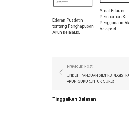
Surat Edaran
Pembaruan Keb
Edaran Pusdatin
Penggunaan A
tentang Penghapusan
belajar.id
Akun belajar.id.
Navigasi
Previous Post
pos
UNDUH PANDUAN SIMPKB REGISTRA
AKUN GURU (UNTUK GURU)
Tinggalkan Balasan