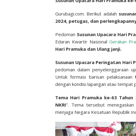
Susunan Upacara Hari Pramuka ke-
Gurubagi.com. Berikut adalah
susuna
2024, petugas, dan perlengkapann
Pedoman
Susunan Upacara Hari Pr
Edaran Kwartir Nasional
Gerakan Pr
Hari Pramuka dan Ulang janji.
Susunan Upacara Peringatan Hari 
pedoman dalam penyelenggaraan up
Untuk formasi barisan pelaksanaan
U
dengan kondisi lapangan atau tempat 
Tema Hari Pramuka ke-63 Tahun 
NKRI
”. Tema tersebut menegaskan
menjaga Negara Kesatuan Republik Indo