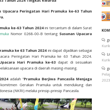
63 Tahun 2024 Tingkat Kwarda
n Upacara Peringatan Hari Pramuka ke-63 Tahun
ya.
amuka ke-63 Tahun 2024
ini tercantum di dalam Surat
KOM
amuka
Nomor 0268-00-B tentang
Susunan Upacara
g
Kuri
Pramuka ke 63 Tahun 2024
ini dapat dijadikan sebagai
L
acara Peringatan Hari Pramuka ke 63 Tahun 2024.
Kuri
pacara Hari Pramuka ke-63
dapat di sesuaikan
pelaksanaan upacara di daerah masing-masing.
g
Pela
2024
adalah “
Pramuka Berjiwa Pancasila Menjaga
202
 komitmen Gerakan Pramuka untuk mendukung dan
nesia (NKRI) melalui prinsip-prinsip Pancasila.