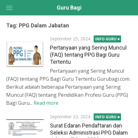
Skip
Guru Bagi
to
content
Tag:
PPG Dalam Jabatan
Posted
September 25, 2024
INFO GURU
on
Pertanyaan yang Sering Muncul
(FAQ) tentang PPG Bagi Guru
Tertentu
Pertanyaan yang Sering Muncul
(FAQ) tentang PPG Bagi Guru Tertentu Gurubagi.com.
Berikut adalah beberapa Pertanyaan yang Sering
Muncul (FAQ) tentang Pendidikan Profesi Guru (PPG)
Bagi Guru...
Read more
Posted
September 23, 2024
INFO GURU
on
Surat Edaran Pendaftaran dan
Seleksi Administrasi PPG Dalam