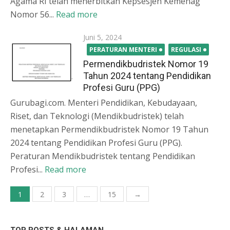
Agama RI telah menerbitkan Kepsesjen Kemenag
Nomor 56...
Read more
Posted
Juni 5, 2024
on
PERATURAN MENTERI
REGULASI
Permendikbudristek Nomor 19
Tahun 2024 tentang Pendidikan
Profesi Guru (PPG)
Gurubagi.com. Menteri Pendidikan, Kebudayaan,
Riset, dan Teknologi (Mendikbudristek) telah
menetapkan Permendikbudristek Nomor 19 Tahun
2024 tentang Pendidikan Profesi Guru (PPG).
Peraturan Mendikbudristek tentang Pendidikan
Profesi...
Read more
Paginasi
1
2
3
…
15
→
pos