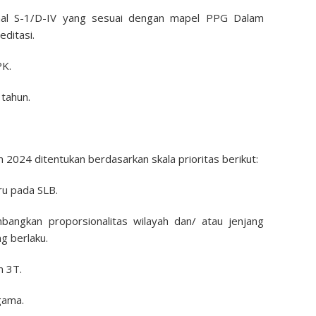
inimal S-1/D-IV yang sesuai dengan mapel PPG Dalam
editasi.
PK.
 tahun.
2024 ditentukan berdasarkan skala prioritas berikut:
ru pada SLB.
bangkan proporsionalitas wilayah dan/ atau jenjang
g berlaku.
n 3T.
gama.