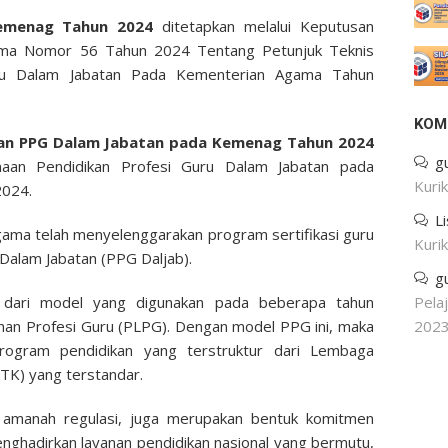
 Kemenag Tahun 2024
ditetapkan melalui Keputusan
gama Nomor 56 Tahun 2024 Tentang Petunjuk Teknis
uru Dalam Jabatan Pada Kementerian Agama Tahun
KOM
naan PPG Dalam Jabatan pada Kemenag Tahun 2024
g
aan Pendidikan Profesi Guru Dalam Jabatan pada
Kuri
2024.
L
ama telah menyelenggarakan program sertifikasi guru
Kuri
Dalam Jabatan (PPG Daljab).
g
n dari model yang digunakan pada beberapa tahun
Pela
ihan Profesi Guru (PLPG). Dengan model PPG ini, maka
202
ogram pendidikan yang terstruktur dari Lembaga
TK) yang terstandar.
 amanah regulasi, juga merupakan bentuk komitmen
ghadirkan layanan pendidikan nasional yang bermutu,