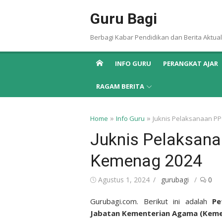
Skip
Guru Bagi
to
content
Berbagi Kabar Pendidikan dan Berita Aktual
INFO GURU
PERANGKAT AJAR
RAGAM BERITA
»
»
Home
Info Guru
Juknis Pelaksanaan P
Juknis Pelaksan
Kemenag 2024
Posted
Author
Agustus 1, 2024
gurubagi
0
on
Gurubagi.com. Berikut ini adalah
Pet
Jabatan Kementerian Agama (Keme