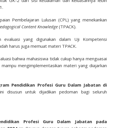
tuk GK-2 dari sisi kedalaman dan keluasannya lebih
1.
paian Pembelajaran Lulusan (CPL) yang menekankan
Pedagogical Content Knowledge
(TPACK).
n evaluasi yang digunakan dalam Uji Kompetensi
udah harus juga memuat materi TPACK.
evaluasi bahwa mahasiswa tidak cukup hanya menguasai
us mampu mengimplementasikan materi yang diajarkan
gram Pendidikan Profesi Guru Dalam Jabatan di
ni disusun untuk dijadikan pedoman bagi seluruh
endidikan Profesi Guru Dalam Jabatan pada