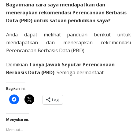
Bagaimana cara saya mendapatkan dan
menerapkan rekomendasi Perencanaan Berbasis
Data (PBD) untuk satuan pendidikan saya?
Anda dapat melihat panduan berikut untuk
mendapatkan dan menerapkan rekomendasi
Perencanaan Berbasis Data (PBD).
Demikian
Tanya Jawab Seputar Perencanaan
Berbasis Data (PBD)
. Semoga bermanfaat.
Bagikan ini:
Klik
Klik
Lagi
untuk
untuk
membagikan
berbagi
di
di
Facebook(Membuka
X(Membuka
di
di
Menyukai ini:
jendela
jendela
yang
yang
Memuat...
baru)
baru)