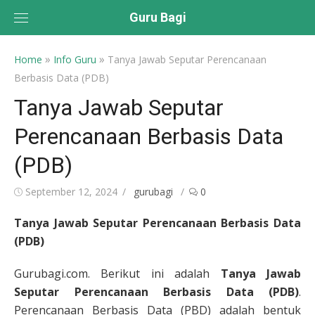
Skip
Guru Bagi
to
content
»
»
Home
Info Guru
Tanya Jawab Seputar Perencanaan
Berbasis Data (PDB)
Tanya Jawab Seputar
Perencanaan Berbasis Data
(PDB)
Posted
Author
September 12, 2024
gurubagi
0
on
Tanya Jawab Seputar Perencanaan Berbasis Data
(PDB)
Gurubagi.com. Berikut ini adalah
Tanya Jawab
Seputar Perencanaan Berbasis Data (PDB)
.
Perencanaan Berbasis Data (PBD) adalah bentuk