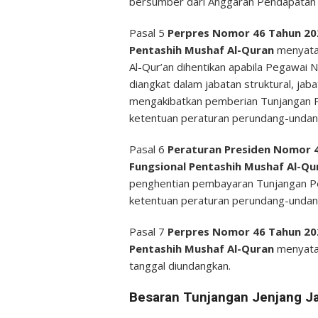
bersumber dari Anggaran Pendapatan 
Pasal 5
Perpres Nomor 46 Tahun 20
Pentashih Mushaf Al-Quran
menyata
Al-Qur’an dihentikan apabila Pegawai 
diangkat dalam jabatan struktural, jabat
mengakibatkan pemberian Tunjangan P
ketentuan peraturan perundang-undan
Pasal 6
Peraturan Presiden Nomor 
Fungsional Pentashih Mushaf Al-Q
penghentian pembayaran Tunjangan Pen
ketentuan peraturan perundang-undan
Pasal 7
Perpres Nomor 46 Tahun 20
Pentashih Mushaf Al-Quran
menyatak
tanggal diundangkan.
Besaran Tunjangan Jenjang Ja