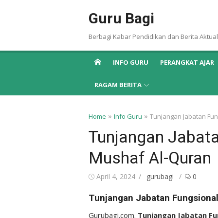
Skip
Guru Bagi
to
content
Berbagi Kabar Pendidikan dan Berita Aktual
INFO GURU
PERANGKAT AJAR
RAGAM BERITA
»
»
Home
Info Guru
Tunjangan Jabatan Fun
Tunjangan Jabata
Mushaf Al-Quran
Posted
Author
April 4, 2024
gurubagi
0
on
Tunjangan Jabatan Fungsional
Gurubagi.com.
Tunjangan Jabatan Fu