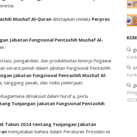
onesia.
ashih Mushaf Al-Quran
ditetapkan melalui
Perpres
KOM
gan Jabatan Fungsional Pentashih Mushaf Al-
n :
g
Kuri
stasi, pengabdian, dan produktivitas kinerja Pegawai
L
skan secara penuh dalam Jabatan Fungsional Pentashih
Kuri
angan Jabatan Fungsional Pentashih Mushaf Al-
, tanggung jawab, dan risiko pekerjaan;
g
Pela
bagaimana dimaksud dalam huruf a, perlu
202
tang Tunjangan Jabatan Fungsional Pentashih
46 Tahun 2024 tentang Tunjangan Jabatan
uran
menyatakan bahwa dalam Peraturan Presiden ini