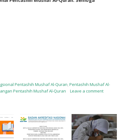
onal Pentashih Mushaf Al-Quran. Semoga
ngsional Pentashih Mushaf Al-Quran
,
Pentashih Mushaf Al-
jangan Pentashih Mushaf Al-Quran
Leave a comment