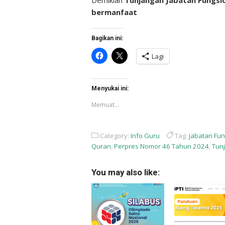
Demikian
Tunjangan Jabatan Fungsi
bermanfaat
Bagikan ini:
Klik
Klik
Lagi
untuk
untuk
membagikan
berbagi
di
di
Facebook(Membuka
X(Membuka
di
di
Menyukai ini:
jendela
jendela
yang
yang
Memuat...
baru)
baru)
Category:
Info Guru
Tag:
jabatan Fu
Quran
,
Perpres Nomor 46 Tahun 2024
,
Tun
You may also like: