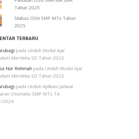
Panduan OSN SMA MA SMK
Tahun 2025
Silabus OSN SMP MTs Tahun
2025
ENTAR TERBARU
urubagi
pada
Unduh Modul Ajar
kulum Merdeka SD Tahun 2022
isa Nur Rohmah
pada
Unduh Modul Ajar
kulum Merdeka SD Tahun 2022
urubagi
pada
Unduh Aplikasi Jadwal
jaran Otomatis SMP MTs TA
3/2024