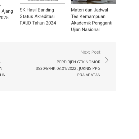
k
SK Hasil Banding
Materi dan Jadwal
 Ajang
Status Akreditasi
Tes Kemampuan
2025
PAUD Tahun 2024
Akademik Pengganti
Ujian Nasional
Next Post
A
PERDIRJEN GTK NOMOR
N
3830/B/HK.03.01/2022 : JUKNIS PPG
HUN
PRAJABATAN