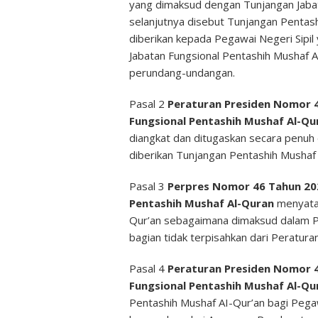
yang dimaksud dengan Tunjangan Jabat
selanjutnya disebut Tunjangan Pentash
diberikan kepada Pegawai Negeri Sipil
Jabatan Fungsional Pentashih Mushaf 
perundang-undangan.
Pasal 2
Peraturan Presiden Nomor 
Fungsional Pentashih Mushaf Al-Q
diangkat dan ditugaskan secara penuh 
diberikan Tunjangan Pentashih Mushaf 
Pasal 3
Perpres Nomor 46 Tahun 20
Pentashih Mushaf Al-Quran
menyata
Qur’an sebagaimana dimaksud dalam P
bagian tidak terpisahkan dari Peraturan
Pasal 4
Peraturan Presiden Nomor 
Fungsional Pentashih Mushaf Al-Q
Pentashih Mushaf AI-Qur’an bagi Pegaw