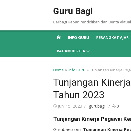
Skip
Guru Bagi
to
content
Berbagi Kabar Pendidikan dan Berita Aktual
INFO GURU
PERANGKAT AJAR
RAGAM BERITA
»
»
Home
Info Guru
Tunjangan Kinerja P
Tunjangan Kiner
Tahun 2023
Posted
Author
Juni 15, 2023
gurubagi
0
on
Tunjangan Kinerja Pegawai 
Gurubagi.com.
Tunjangan Kinerja P