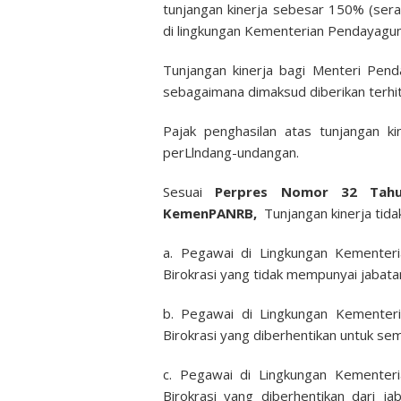
tunjangan kinerja sebesar 150% (serat
di lingkungan Kementerian Pendayagun
Tunjangan kinerja bagi Menteri Pen
sebagaimana dimaksud diberikan terhit
Pajak penghasilan atas tunjangan k
perLlndang-undangan.
Sesuai
Perpres Nomor 32 Tahu
KemenPANRB,
Tunjangan kinerja tida
a. Pegawai di Lingkungan Kementer
Birokrasi yang tidak mempunyai jabata
b. Pegawai di Lingkungan Kementer
Birokrasi yang diberhentikan untuk sem
c. Pegawai di Lingkungan Kementer
Birokrasi yang diberhentikan dari j