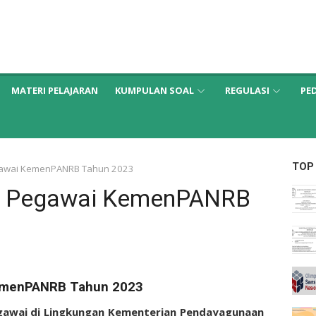
MATERI PELAJARAN
KUMPULAN SOAL
REGULASI
PE
TOP
egawai KemenPANRB Tahun 2023
ja Pegawai KemenPANRB
KemenPANRB Tahun 2023
egawai di Lingkungan Kementerian Pendayagunaan