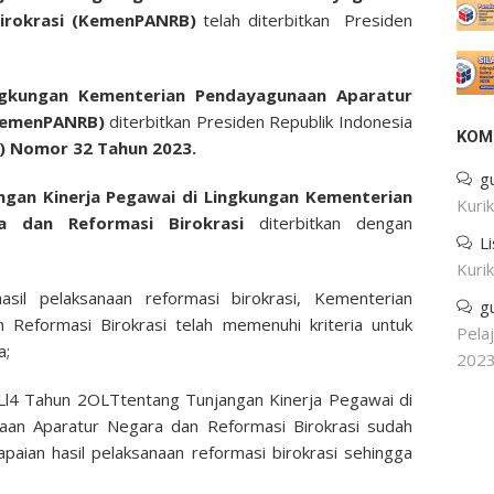
Birokrasi (KemenPANRB)
telah diterbitkan Presiden
ingkungan Kementerian Pendayagunaan Aparatur
(KemenPANRB)
diterbitkan Presiden Republik Indonesia
KOM
s) Nomor 32 Tahun 2023.
g
ngan Kinerja Pegawai di Lingkungan Kementerian
Kuri
a dan Reformasi Birokrasi
diterbitkan dengan
L
Kuri
sil pelaksanaan reformasi birokrasi, Kementerian
g
Reformasi Birokrasi telah memenuhi kriteria untuk
Pela
a;
202
Ll4 Tahun 2OLTtentang Tunjangan Kinerja Pegawai di
an Aparatur Negara dan Reformasi Birokrasi sudah
aian hasil pelaksanaan reformasi birokrasi sehingga