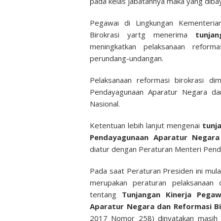
pada kelas jabatannya maka yang dibay
Pegawai di Lingkungan Kementeria
Birokrasi yartg menerima
tunjan
meningkatkan pelaksanaan reforma
perundang-undangan.
Pelaksanaan reformasi birokrasi di
Pendayagunaan Aparatur Negara dan
Nasional.
Ketentuan lebih lanjut mengenai
tunj
Pendayagunaan Aparatur Negara 
diatur dengan Peraturan Menteri Pend
Pada saat Peraturan Presiden ini mul
merupakan peraturan pelaksanaan
tentang
Tunjangan Kinerja Pega
Aparatur Negara dan Reformasi B
2017 Nomor 258) dinyatakan masih t