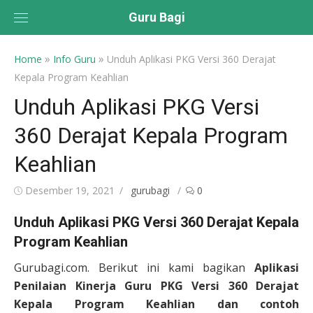
Skip
Guru Bagi
to
content
»
»
Home
Info Guru
Unduh Aplikasi PKG Versi 360 Derajat
Kepala Program Keahlian
Unduh Aplikasi PKG Versi
360 Derajat Kepala Program
Keahlian
Posted
Author
Desember 19, 2021
gurubagi
0
on
Unduh Aplikasi PKG Versi 360 Derajat Kepala
Program Keahlian
Gurubagi.com. Berikut ini kami bagikan
Aplikasi
Penilaian Kinerja Guru PKG Versi 360 Derajat
Kepala Program Keahlian dan contoh