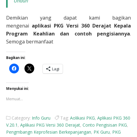
Unduh
Demikian yang dapat kami bagikan
mengenai
aplikasi PKG Versi 360 Derajat Kepala
Program Keahlian dan contoh pengisiannya
.
Semoga bermanfaat
Bagikan ini:
Klik
Klik
Lagi
untuk
untuk
membagikan
berbagi
di
di
Facebook(Membuka
X(Membuka
di
di
Menyukai ini:
jendela
jendela
yang
yang
Memuat...
baru)
baru)
Category:
Info Guru
Tag:
Aolikasi PKG
,
Aplikasi PKG 360
V.20.1
,
Aplikasi PKG Versi 360 Derajat
,
Conto Pengisisan PKG
,
Pengmbangn Keprofesian Berkepanjangan
,
PK Guru
,
PKG