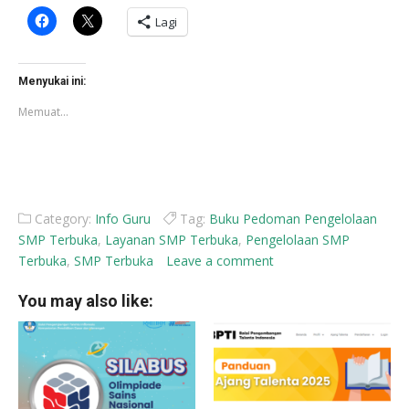
Klik
Klik
Lagi
untuk
untuk
membagikan
berbagi
di
di
Facebook(Membuka
X(Membuka
di
di
Menyukai ini:
jendela
jendela
yang
yang
Memuat...
baru)
baru)
Category:
Info Guru
Tag:
Buku Pedoman Pengelolaan
SMP Terbuka
,
Layanan SMP Terbuka
,
Pengelolaan SMP
Terbuka
,
SMP Terbuka
Leave a comment
You may also like: