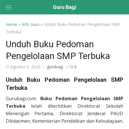
Skip
Guru Bagi
to
content
»
»
Home
Info Guru
Unduh Buku Pedoman Pengelolaan SMP
Terbuka
Unduh Buku Pedoman
Pengelolaan SMP Terbuka
Posted
Author
Agustus 9, 2023
gurubagi
0
on
Unduh Buku Pedoman Pengelolaan SMP
Terbuka
Gurubagi.com.
Buku
Pedoman Pengelolaan SMP
Terbuka
telah diterbitkan Direktorat Sekolah
Menengah Pertama, Direktorat Jenderal PAUD
Dikdasmen, Kementerian Pendidikan dan Kebudayaan.