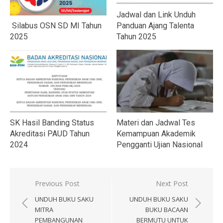
Jadwal dan Link Unduh
Silabus OSN SD MI Tahun
Panduan Ajang Talenta
2025
Tahun 2025
SK Hasil Banding Status
Materi dan Jadwal Tes
Akreditasi PAUD Tahun
Kemampuan Akademik
2024
Pengganti Ujian Nasional
Navigasi
Previous Post
Next Post
pos
UNDUH BUKU SAKU
UNDUH BUKU SAKU
MITRA
BUKU BACAAN
PEMBANGUNAN
BERMUTU UNTUK